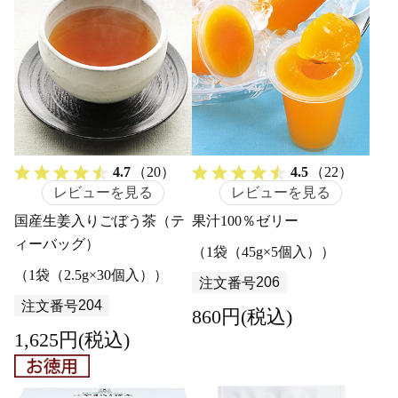
4.7
（20）
4.5
（22）
レビューを見る
レビューを見る
国産生姜入りごぼう茶（テ
果汁100％ゼリー
ィーバッグ）
（1袋（45g×5個入））
（1袋（2.5g×30個入））
206
注文番号
204
注文番号
860円(税込)
1,625円(税込)