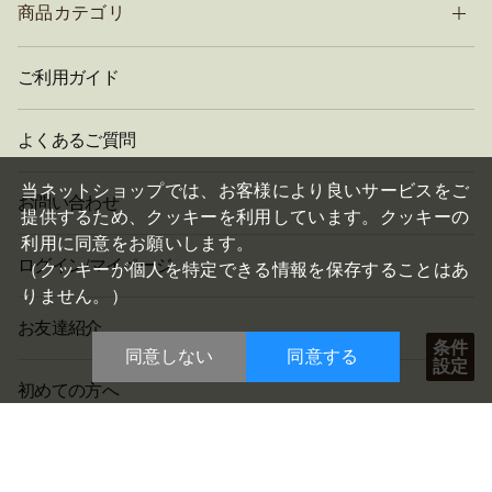
商品カテゴリ
ご利用ガイド
よくあるご質問
閉
じ
当ネットショップでは、お客様により良いサービスをご
お問い合わせ
る
提供するため、クッキーを利用しています。クッキーの
利用に同意をお願いします。
ログイン/マイページ
（クッキーが個人を特定できる情報を保存することはあ
りません。）
お友達紹介
条件
同意しない
同意する
設定
初めての方へ
会社概要