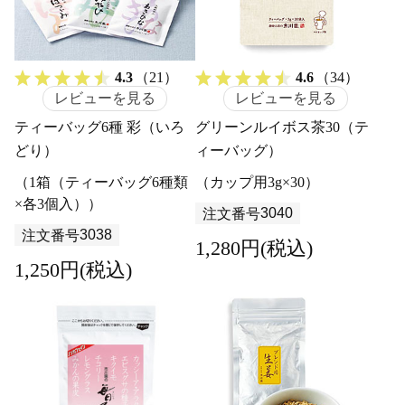
4.3
（21）
4.6
（34）
レビューを見る
レビューを見る
ティーバッグ6種 彩（いろ
グリーンルイボス茶30（テ
どり）
ィーバッグ）
（1箱（ティーバッグ6種類
（カップ用3g×30）
×各3個入））
3040
注文番号
3038
注文番号
1,280円(税込)
1,250円(税込)