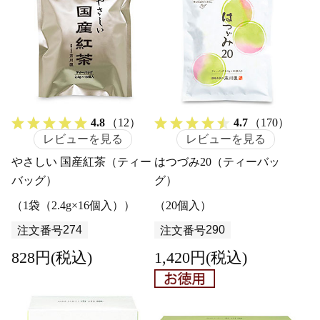
4.8
（12）
4.7
（170）
レビューを見る
レビューを見る
やさしい 国産紅茶（ティー
はつづみ20（ティーバッ
バッグ）
グ）
（1袋（2.4g×16個入））
（20個入）
274
290
注文番号
注文番号
828円(税込)
1,420円(税込)