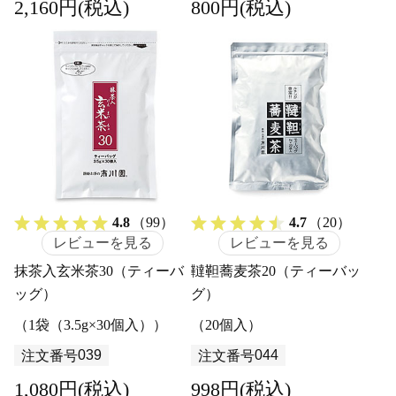
2,160円(税込)
800円(税込)
4.8
（99）
4.7
（20）
レビューを見る
レビューを見る
抹茶入玄米茶30（ティーバ
韃靼蕎麦茶20（ティーバッ
ッグ）
グ）
（1袋（3.5g×30個入））
（20個入）
039
044
注文番号
注文番号
1,080円(税込)
998円(税込)