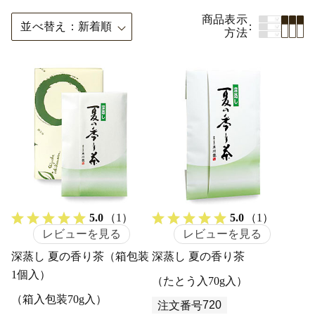
商品表示
並べ替え
新着順
方法
5.0
（1）
5.0
（1）
レビューを見る
レビューを見る
深蒸し 夏の香り茶（箱包装
深蒸し 夏の香り茶
1個入）
（たとう入70g入）
（箱入包装70g入）
720
注文番号