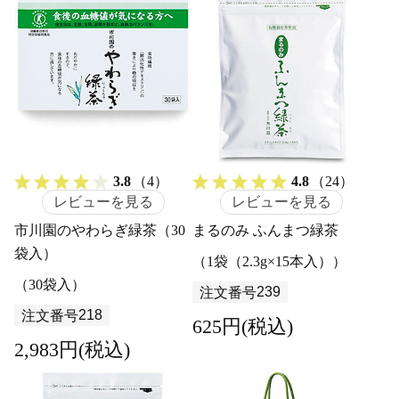
3.8
（4）
4.8
（24）
レビューを見る
レビューを見る
市川園のやわらぎ緑茶（30
まるのみ ふんまつ緑茶
袋入）
（1袋（2.3g×15本入））
（30袋入）
239
注文番号
218
注文番号
625円(税込)
2,983円(税込)