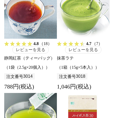
4.8
（18）
4.7
（7）
レビューを見る
レビューを見る
静岡紅茶（ティーバッグ）
抹茶ラテ
（1袋（2.5g×20個入））
（1箱（15g×5本入））
3014
3018
注文番号
注文番号
788円(税込)
1,046円(税込)