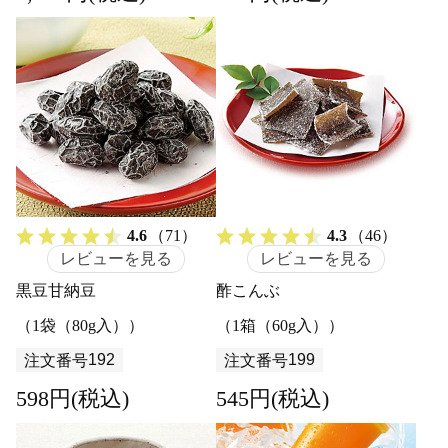
4.6
（71）
4.3
（46）
レビューを見る
レビューを見る
黒豆甘納豆
酢こんぶ
（1袋（80g入））
（1箱（60g入））
192
199
注文番号
注文番号
598円(税込)
545円(税込)