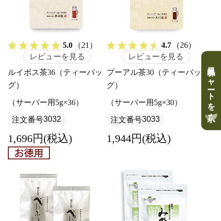
5.0
（21）
4.7
（26）
レビューを見る
レビューを見る
風味チャートを表示
風味チャートを表示
風味チャートを表示
ルイボス茶36（ティーバッ
プーアル茶30（ティーバッ
グ）
グ）
（サーバー用5g×36）
（サーバー用5g×30）
3032
3033
注文番号
注文番号
1,696円(税込)
1,944円(税込)