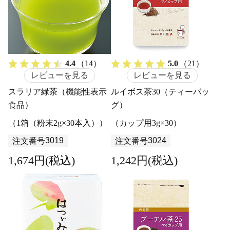
4.4
（14）
5.0
（21）
レビューを見る
レビューを見る
スラリア緑茶（機能性表示
ルイボス茶30（ティーバッ
食品）
グ）
（1箱（粉末2g×30本入））
（カップ用3g×30）
3019
3024
注文番号
注文番号
1,674円(税込)
1,242円(税込)