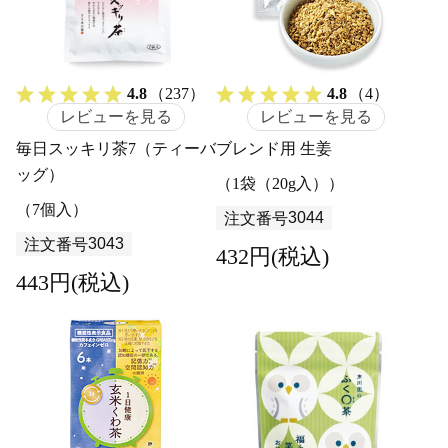
4.8
（237）
4.8
（4）
レビューを見る
レビューを見る
毎日スッキリ茶7（ティーバ
ブレンド用 生姜
ッグ）
（1袋（20g入））
（7個入）
3044
注文番号
3043
注文番号
432円(税込)
443円(税込)