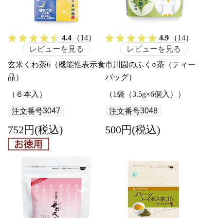
4.4
（14）
4.9
（14）
レビューを見る
レビューを見る
玄米くわ茶6（機能性表示食
市川園のふく○茶（ティー
品）
バッグ）
（６本入）
（1袋（3.5g×6個入））
3047
3048
注文番号
注文番号
752円(税込)
500円(税込)