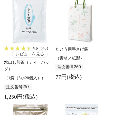
4.6
（48）
たとう用手さげ袋
レビューを見る
（素材／紙製）
水出し煎茶（ティーバッ
260
注文番号
グ）
77円(税込)
（1袋（5g×20個入））
257
注文番号
1,250円(税込)