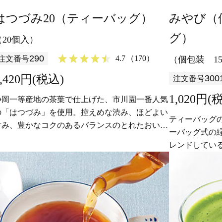
はつづみ20（ティーバッグ）
みやび（
グ）
（20個入）
290
4.7
（170）
注文番号
（個包装 1
1,420円(税込)
300
注文番号
1,020円(
静岡一等産地の茶葉で仕上げた、市川園一番人気
の「はつづみ」を使用。控えめな渋み、ほどよい
ティーバッグ
甘み、豊かなコクのあるバランスのとれたおいし
ーバッグ式の
さです。
レンドしてい
なティーバッ