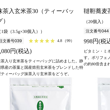
抹茶入玄米茶30（ティーバッ
韃靼蕎麦
グ）
（20個入）
044
（1袋（3.5g×30個入））
注文番号
998円(税
039
4.8
（99）
注文番号
1,080円(税込)
ビタミン・ミ
す。ポリフェ
抹茶入り玄米茶をティーバッグに詰めました。静
の約80倍含ま
岡県産の茶葉と国産焙煎玄米茶をブレンドした特
さい。
製ティーバッグ抹茶入り玄米茶をどうぞ。