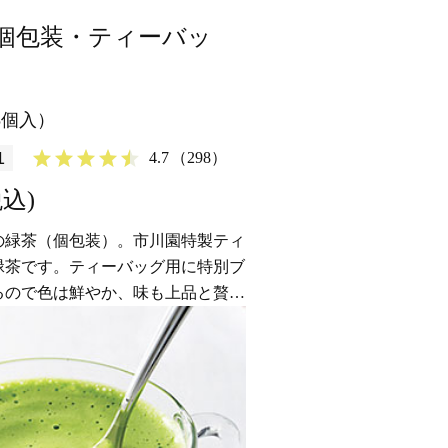
個包装・ティーバッ
5個入）
1
4.7
（298）
税込)
の緑茶（個包装）。市川園特製ティ
緑茶です。ティーバッグ用に特別ブ
るので色は鮮やか、味も上品と贅沢
グ式の緑茶です。