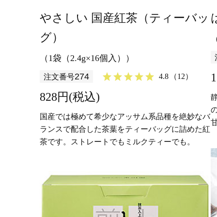
やさしい 国産紅茶（ティーバッ
グ）
（1袋（2.4g×16個入））
274
4.8
（12）
注文番号
828円(税込)
国産では極めて希少なアッサム系品種を絶妙なバ
ランスで配合した茶葉をティーバッグに詰めた紅
茶です。ストレートでもミルクティーでも。