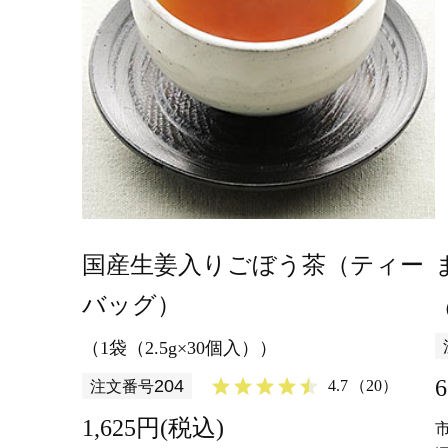
国産生姜入りごぼう茶（ティー
バッグ）
（1袋（2.5g×30個入））
204
4.7
（20）
注文番号
1,625円(税込)