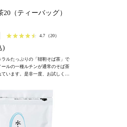
茶20（ティーバッグ）
4.7
（20）
込)
ネラルたっぷりの「韃靼そば茶」で
ノールの一種ルチンが通常のそば茶
れています。是非一度、お試しくだ