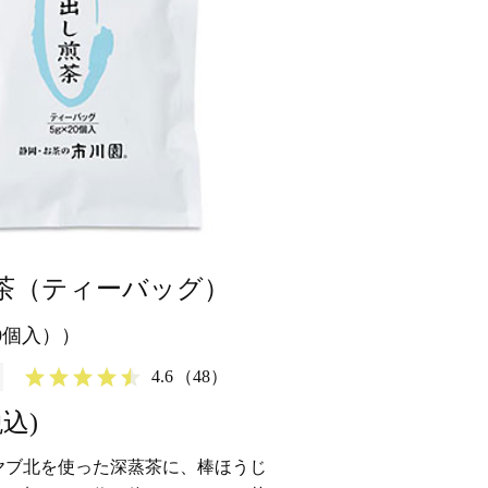
茶（ティーバッグ）
20個入））
4.6
（48）
税込)
ヤブ北を使った深蒸茶に、棒ほうじ