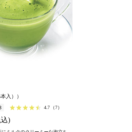
×5本入））
8
4.7
（7）
税込)
茶にミルクのクリーミーな泡立ち。