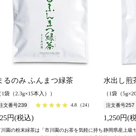
まるのみ ふんまつ緑茶
水出し煎
（1袋（2.3g×15本入））
（1袋（5g×
239
257
4.8
（24）
注文番号
注文番号
625円(税込)
1,250円(
市川園の粉末緑茶は「市川園のお茶を気軽に持ち
静岡県産上級