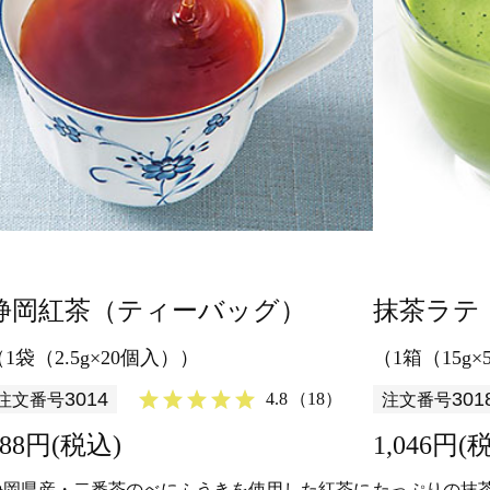
静岡紅茶（ティーバッグ）
抹茶ラテ
（1袋（2.5g×20個入））
（1箱（15g
3014
301
4.8
（18）
注文番号
注文番号
788円(税込)
1,046円(
静岡県産・二番茶のべにふうきを使用した紅茶に
たっぷりの抹