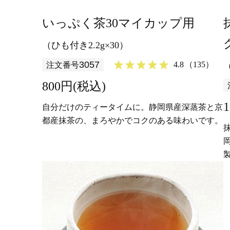
いっぷく茶30マイカップ用
（ひも付き2.2g×30）
3057
4.8
（135）
注文番号
800円(税込)
自分だけのティータイムに。静岡県産深蒸茶と京
都産抹茶の、まろやかでコクのある味わいです。