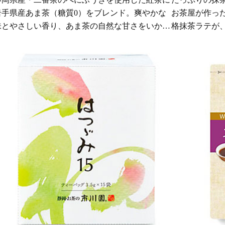
岩手県産あま茶（糖質0）をブレンド。爽やかな
お茶屋が作っ
味とやさしい香り、あま茶の自然な甘さをいかし
格抹茶ラテが
た和紅茶です。
あがります。