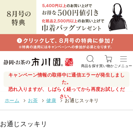
商品を探す
買い物かご
メニュー
キャンペーン情報の取得中に通信エラーが発生しまし
た。
恐れ入りますが、しばらく経ってから再度お試しくだ
さい。
ホーム
>
お茶
>
健康
>
お通じスッキリ
お通じスッキリ