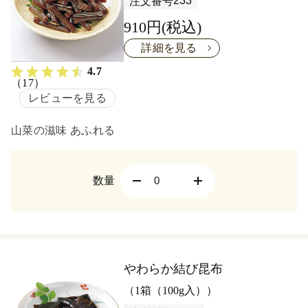
233
注文番号
910円(税込)
詳細を見る
4.7
（17）
レビューを見る
山菜の滋味 あふれる
数量
やわらか結び昆布
（1箱（100g入））