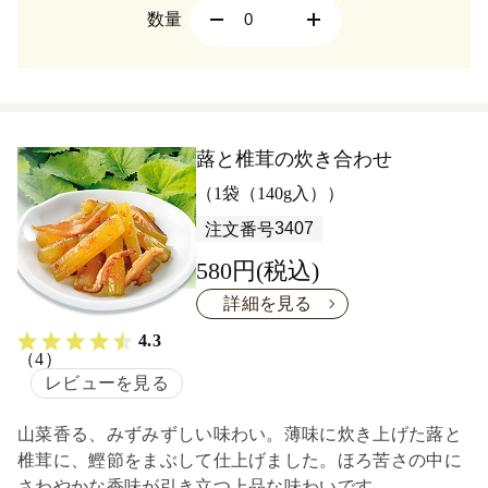
数量
蕗と椎茸の炊き合わせ
（1袋（140g入））
3407
注文番号
580円(税込)
詳細を見る
4.3
（4）
レビューを見る
山菜香る、みずみずしい味わい。薄味に炊き上げた蕗と
椎茸に、鰹節をまぶして仕上げました。ほろ苦さの中に
さわやかな香味が引き立つ上品な味わいです。