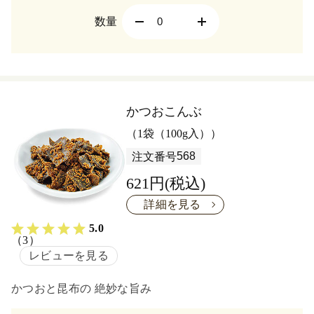
数量
かつおこんぶ
（1袋（100g入））
568
注文番号
621円(税込)
詳細を見る
5.0
（3）
レビューを見る
かつおと昆布の 絶妙な旨み