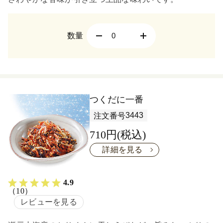
数量
つくだに一番
3443
注文番号
710円(税込)
詳細を見る
4.9
（10）
レビューを見る