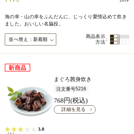
海の幸・山の幸をふんだんに、じっくり愛情込めて炊き
ました。おいしい名脇役。
商品表示
並べ替え
新着順
方法
まぐろ茜身炊き
5216
注文番号
768円(税込)
詳細を見る
3.0