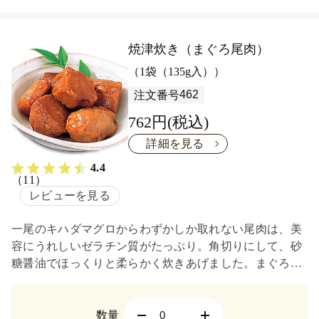
焼津炊き（まぐろ尾肉）
（1袋（135g入））
462
注文番号
762円(税込)
詳細を見る
4.4
（11）
レビューを見る
一尾のキハダマグロからわずかしか取れない尾肉は、美
容にうれしいゼラチン質がたっぷり。角切りにして、砂
糖醤油でほっくりと柔らかく炊きあげました。まぐろの
旨みがしっかり味わえます。
数量