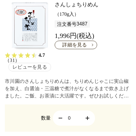
さんしょちりめん
（170g入）
3487
注文番号
1,996円(税込)
詳細を見る
4.7
（31）
レビューを見る
市川園のさんしょちりめんは、ちりめんじゃこに実山椒
を加え、白醤油・三温糖で煮汁がなくなるまで炊き上げ
ました。ご飯、お茶漬に大活躍です。ぜひお試しくださ
い。
数量