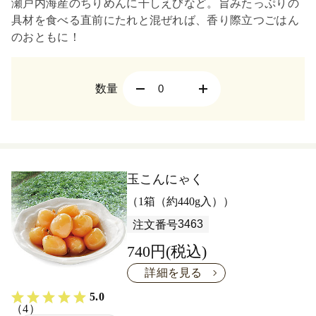
瀬戸内海産のちりめんに干しえびなど。旨みたっぷりの
具材を食べる直前にたれと混ぜれば、香り際立つごはん
のおともに！
数量
玉こんにゃく
（1箱（約440g入））
3463
注文番号
740円(税込)
詳細を見る
5.0
（4）