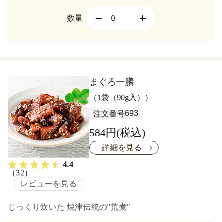
数量
まぐろ一膳
（1袋（90g入））
693
注文番号
584円(税込)
詳細を見る
4.4
（32）
レビューを見る
じっくり炊いた 焼津伝統の"荒煮"