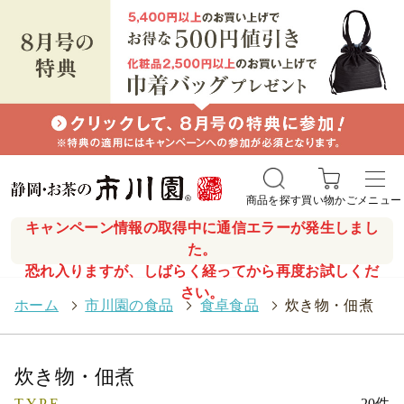
商品を探す
買い物かご
メニュー
キャンペーン情報の取得中に通信エラーが発生しまし
た。
恐れ入りますが、しばらく経ってから再度お試しくだ
さい。
ホーム
>
市川園の食品
>
食卓食品
>
炊き物・佃煮
炊き物・佃煮
TYPE
20件