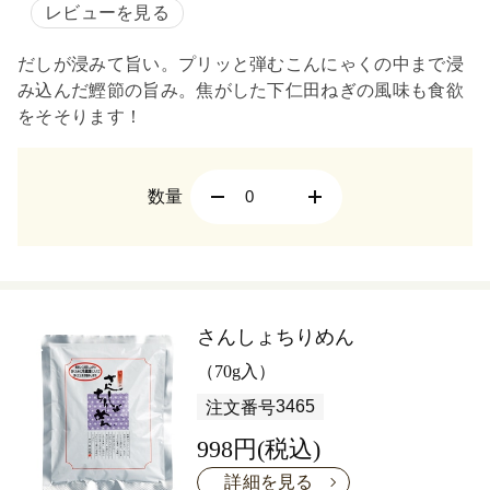
レビューを見る
だしが浸みて旨い。プリッと弾むこんにゃくの中まで浸
み込んだ鰹節の旨み。焦がした下仁田ねぎの風味も食欲
をそそります！
数量
さんしょちりめん
（70g入）
3465
注文番号
998円(税込)
詳細を見る