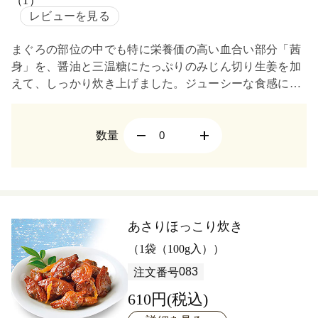
（1）
レビューを見る
まぐろの部位の中でも特に栄養価の高い血合い部分「茜
身」を、醤油と三温糖にたっぷりのみじん切り生姜を加
えて、しっかり炊き上げました。ジューシーな食感に生
姜の風味がきいた、おいしさにもこだわった一品です。
数量
あさりほっこり炊き
（1袋（100g入））
083
注文番号
610円(税込)