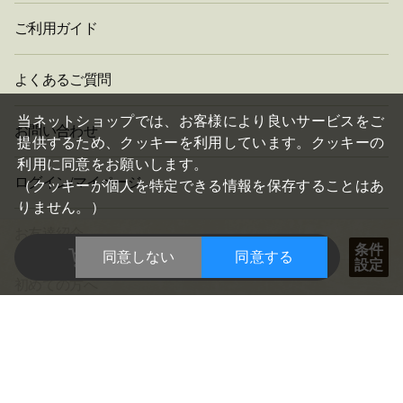
ご利用ガイド
よくあるご質問
閉
じ
当ネットショップでは、お客様により良いサービスをご
お問い合わせ
る
提供するため、クッキーを利用しています。クッキーの
利用に同意をお願いします。
ログイン/マイページ
（クッキーが個人を特定できる情報を保存することはあ
りません。）
お友達紹介
数量を選択した商品を
条件
同意しない
同意する
設定
まとめて買い物かごに入れる
初めての方へ
会社概要
個人情報について