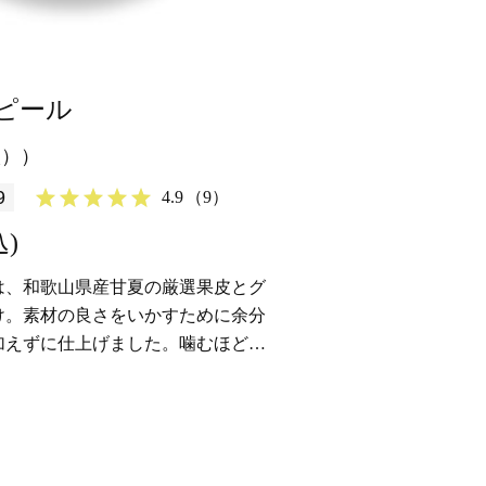
ピール
入））
9
4.9
（9）
込)
は、和歌山県産甘夏の厳選果皮とグ
け。素材の良さをいかすために余分
加えずに仕上げました。噛むほどに
りとさわやかな苦みが、お口に広が