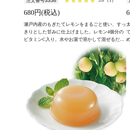
3356
5.0
（1）
注文番号
680円(税込)
瀬戸内産のもぎたてレモンをまるごと使い、すっ
きりとした甘みに仕上げました。レモン4個分の
ビタミンC入り。水やお湯で溶かして混ぜるだ
け！