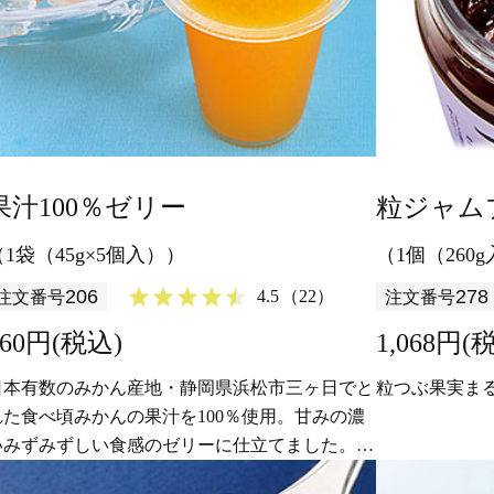
果汁100％ゼリー
粒ジャム
（1袋（45g×5個入））
（1個（260
206
278
4.5
（22）
注文番号
注文番号
860円(税込)
1,068円(
日本有数のみかん産地・静岡県浜松市三ヶ日でと
粒つぶ果実ま
れた食べ頃みかんの果汁を100％使用。甘みの濃
いみずみずしい食感のゼリーに仕立てました。ジ
ューシーなおいしさを丸ごと味わえる、ひとくち