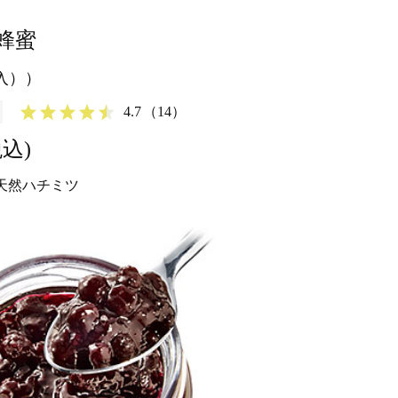
蜂蜜
g入））
4.7
（14）
税込)
天然ハチミツ