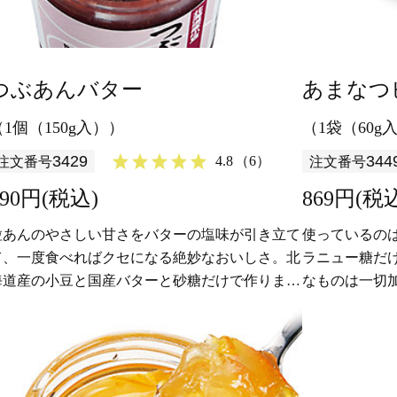
つぶあんバター
あまなつ
（1個（150g入））
（1袋（60g
3429
344
4.8
（6）
注文番号
注文番号
890円(税込)
869円(税
粒あんのやさしい甘さをバターの塩味が引き立て
使っているの
て、一度食べればクセになる絶妙なおいしさ。北
ラニュー糖だ
海道産の小豆と国産バターと砂糖だけで作りまし
なものは一切
た。パンやアイス、お餅にも相性抜群。
甘夏の皮の香
ります。