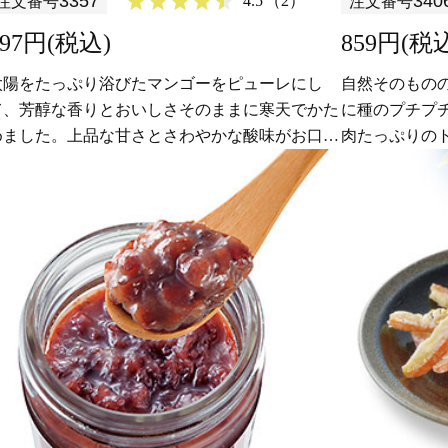
3357
340
4.5
（2）
注文番号
注文番号
697円(税込)
859円(税
太陽をたっぷり浴びたマンゴーをピューレにし
自然そのもの
て、芳醇な香りとおいしさそのままに寒天でかた
に種のプチプ
めました。上品な甘さとさわやかな酸味がお口に
肉たっぷりの
広がります。
干し上げた、