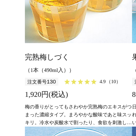
完熟梅しづく
（1本（490ml入））
130
4.9
（10）
注文番号
1,920円(税込)
梅の香りがとってもさわやか完熟梅のエキスがつ
まった濃縮タイプ。まろやかな酸味であと味スッ
キリ。冷水や炭酸水で割ったり、食欲を刺激して
くれますからアルコール割で食前酒にも。クエン