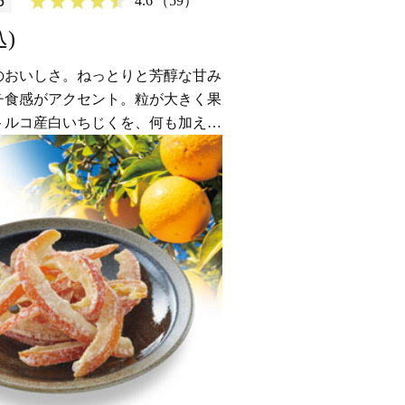
6
4.6
（59）
込)
のおいしさ。ねっとりと芳醇な甘み
チ食感がアクセント。粒が大きく果
トルコ産白いちじくを、何も加えず
自然のおいしさです。