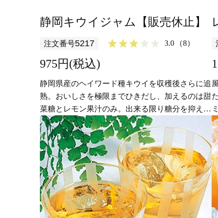
静岡キウイジャム【販売休止】
5217
3.0
（8）
注文番号
975円(税込)
静岡県産のヘイワード種キウイを収穫後さらに追
熟。おいしさを極限までひきだし、加えるのは甜
菜糖とレモン果汁のみ。出来る限り糖分を抑えて
キウイの味をそのままいかした贅沢な手作りジャ
ムです。