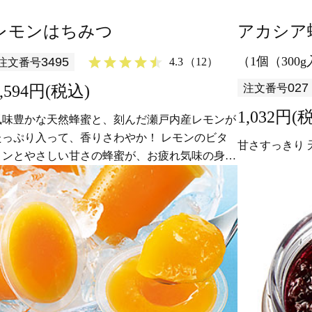
レモンはちみつ
アカシア
（1個（300
3495
4.3
（12）
注文番号
027
1,594円(税込)
注文番号
1,032円(
風味豊かな天然蜂蜜と、刻んだ瀬戸内産レモンが
たっぷり入って、香りさわやか！ レモンのビタ
甘さすっきり 
ミンとやさしい甘さの蜂蜜が、お疲れ気味の身体
に浸みわたります。