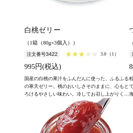
白桃ゼリー
（1箱（80g×3個入））
3422
3.0
（1）
注文番号
995円(税込)
国産の白桃の果汁をふんだんに使った、ふるふる
の寒天ゼリー。桃のおいしさそのままに、心もと
ろけるやさしい味わい。冷してお召し上がりくだ
さい。