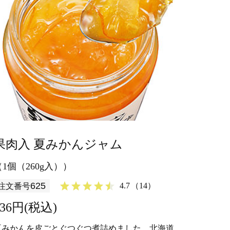
果肉入 夏みかんジャム
（1個（260g入））
625
4.7
（14）
注文番号
836円(税込)
夏みかんを皮ごとぐつぐつ煮詰めました。北海道