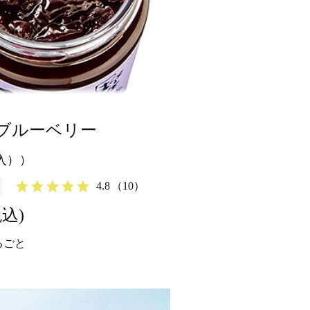
ブルーベリー
g入））
4.8
（10）
税込)
るごと