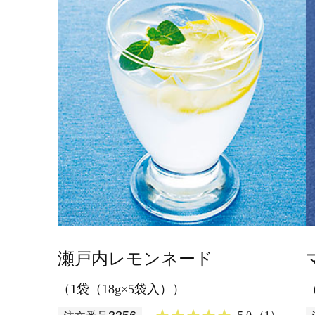
酸もたっぷり。
瀬戸内レモンネード
（1袋（18g×5袋入））