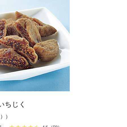
いちじく
入））