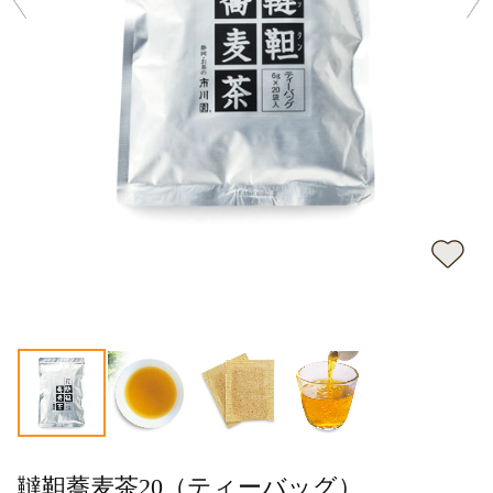
韃靼蕎麦茶20（ティーバッグ）