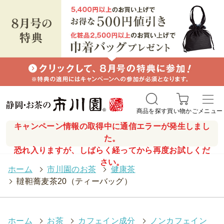
商品を探す
買い物かご
メニュー
キャンペーン情報の取得中に通信エラーが発生しまし
た。
恐れ入りますが、しばらく経ってから再度お試しくだ
さい。
ホーム
>
市川園のお茶
>
健康茶
>
韃靼蕎麦茶20（ティーバッグ）
ホーム
>
お茶
>
カフェイン成分
>
ノンカフェイン