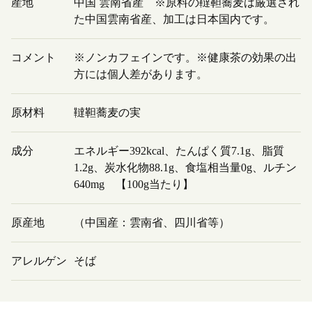
産地
中国 雲南省産 ※原料の韃靼蕎麦は厳選され
た中国雲南省産、加工は日本国内です。
コメント
※ノンカフェインです。※健康茶の効果の出
方には個人差があります。
原材料
韃靼蕎麦の実
成分
エネルギー392kcal、たんぱく質7.1g、脂質
1.2g、炭水化物88.1g、食塩相当量0g、ルチン
640mg 【100g当たり】
原産地
（中国産：雲南省、四川省等）
アレルゲン
そば