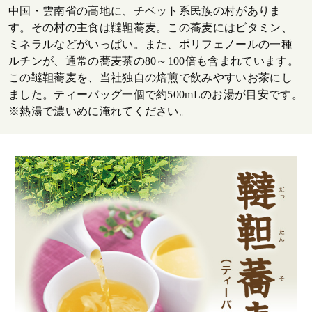
中国・雲南省の高地に、チベット系民族の村がありま
す。その村の主食は韃靼蕎麦。この蕎麦にはビタミン、
ミネラルなどがいっぱい。また、ポリフェノールの一種
ルチンが、通常の蕎麦茶の80～100倍も含まれています。
この韃靼蕎麦を、当社独自の焙煎で飲みやすいお茶にし
ました。ティーバッグ一個で約500mLのお湯が目安です。
※熱湯で濃いめに淹れてください。