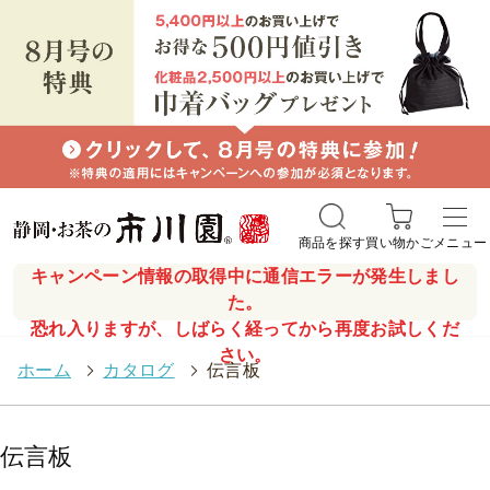
商品を探す
買い物かご
メニュー
キャンペーン情報の取得中に通信エラーが発生しまし
た。
恐れ入りますが、しばらく経ってから再度お試しくだ
さい。
ホーム
>
カタログ
>
伝言板
伝言板