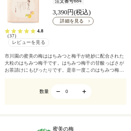
684
注文番号
3,390円(税込)
詳細を見る
4.8
（37）
レビューを見る
市川園の蜜美の梅ははちみつと梅干が絶妙に配合された
大粒のはちみつ梅干です。はちみつ梅干の甘酸っぱさが
お茶請けにもぴったりです。是非一度このはちみつ梅干
をお試しください。
数量
蜜美の梅