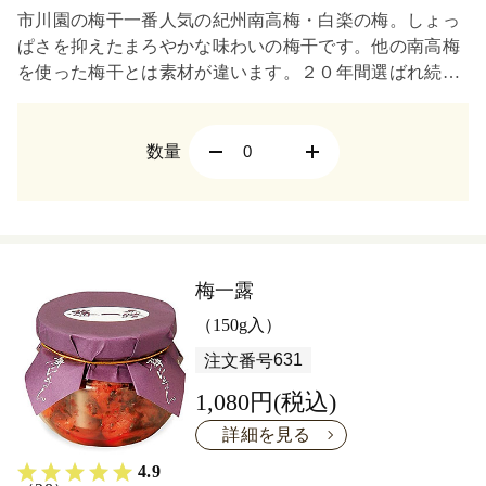
市川園の梅干一番人気の紀州南高梅・白楽の梅。しょっ
ぱさを抑えたまろやかな味わいの梅干です。他の南高梅
を使った梅干とは素材が違います。２０年間選ばれ続け
ている最高級梅干・白楽の梅をどうぞ。
数量
梅一露
（150g入）
631
注文番号
1,080円(税込)
詳細を見る
4.9