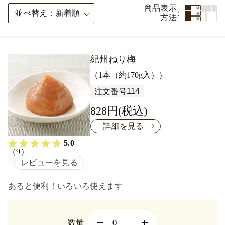
商品表示
並べ替え
新着順
方法
紀州ねり梅
（1本（約170g入））
114
注文番号
828円(税込)
詳細を見る
5.0
（9）
レビューを見る
あると便利！いろいろ使えます
数量