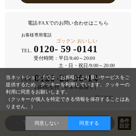
電話/FAXでのお問い合わせはこちら
お客様専用電話
ゴックン
おいしい
0120-
59
-
0141
TEL.
受付時間：
平日/8:40～20:00
土・日・祝日/9:00～20:00
閉
0120-25-90-14
じ
当ネットショップでは、お客様により良いサービスをご
FAX.
る
提供するため、クッキーを利用しています。クッキーの
24時間受付（年末年始除く）
利用に同意をお願いします。
※通話無料
（クッキーが個人を特定できる情報を保存することはあ
りません。）
数量を選択した商品を
条件
同意しない
同意する
ネットショップ営業日
設定
まとめて買い物かごに入れる
CALENDER