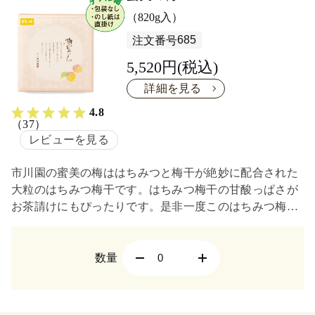
（820g入）
685
注文番号
5,520円(税込)
詳細を見る
4.8
（37）
レビューを見る
市川園の蜜美の梅ははちみつと梅干が絶妙に配合された
大粒のはちみつ梅干です。はちみつ梅干の甘酸っぱさが
お茶請けにもぴったりです。是非一度このはちみつ梅干
をお試しください。
数量