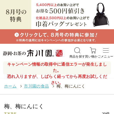
商品を探す
買い物かご
メニュー
キャンペーン情報の取得中に通信エラーが発生しまし
た。
恐れ入りますが、しばらく経ってから再度お試しくだ
さい。
ホーム
>
市川園の食品
>
梅、梅にんにく
梅、梅にんにく
TYPE
29件