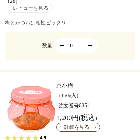
（28）
レビューを見る
梅とかつおは相性ピッタリ
数量
京小梅
（150g入）
635
注文番号
1,200円(税込)
詳細を見る
4.9