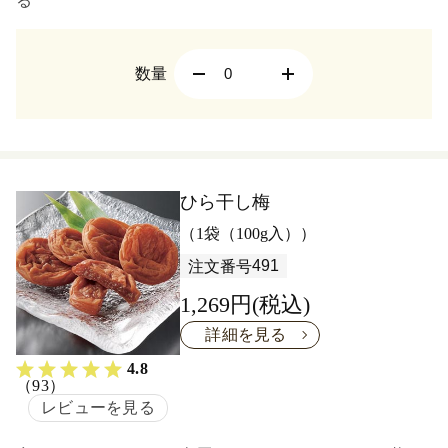
る
数量
ひら干し梅
（1袋（100g入））
491
注文番号
1,269円(税込)
詳細を見る
4.8
（93）
レビューを見る