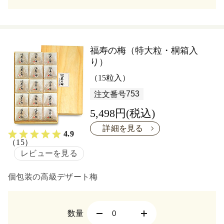
福寿の梅（特大粒・桐箱入
り）
（15粒入）
753
注文番号
5,498円(税込)
詳細を見る
4.9
（15）
レビューを見る
個包装の高級デザート梅
数量