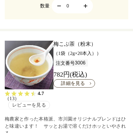
数量
梅こぶ茶（粉末）
（1袋（2g×20本入））
3006
注文番号
782円(税込)
詳細を見る
4.7
（13）
レビューを見る
梅農家と作った本格派、市川園オリジナルブレンドはひ
と味違います！ サッとお湯で溶くだけホッといやされ