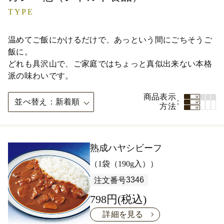
TYPE
温めてご飯にかけるだけで、あっという間にごちそうご
飯に。
どれも具沢山で、ご家庭ではちょっと真似出来ない本格
派の味わいです。
商品表示
並べ替え
新着順
方法
熟成ハヤシビーフ
（1袋（190g入））
3346
注文番号
798円(税込)
詳細を見る