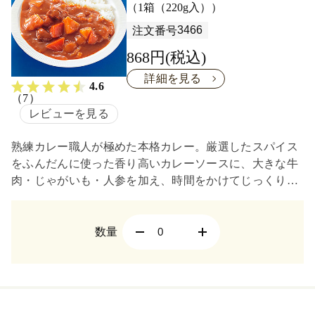
（1箱（220g入））
3466
注文番号
868円(税込)
詳細を見る
4.6
（7）
レビューを見る
熟練カレー職人が極めた本格カレー。厳選したスパイス
をふんだんに使った香り高いカレーソースに、大きな牛
肉・じゃがいも・人参を加え、時間をかけてじっくり煮
込みました。おいしいですよ。
数量