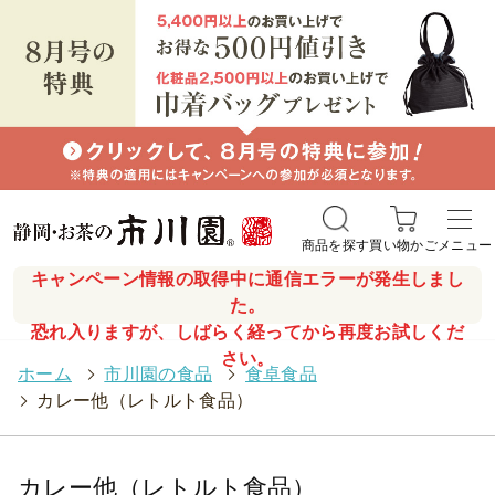
商品を探す
買い物かご
メニュー
キャンペーン情報の取得中に通信エラーが発生しまし
た。
恐れ入りますが、しばらく経ってから再度お試しくだ
さい。
ホーム
>
市川園の食品
>
食卓食品
>
カレー他（レトルト食品）
カレー他（レトルト食品）