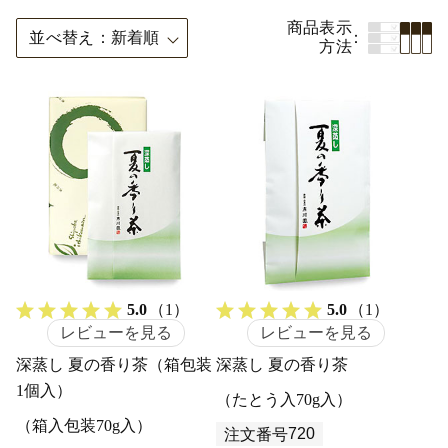
商品表示
並べ替え
新着順
方法
5.0
（1）
5.0
（1）
レビューを見る
レビューを見る
深蒸し 夏の香り茶（箱包装
深蒸し 夏の香り茶
1個入）
（たとう入70g入）
（箱入包装70g入）
720
注文番号