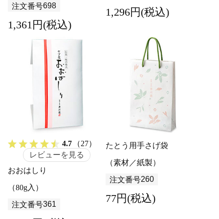
698
注文番号
1,296円(税込)
1,361円(税込)
4.7
（27）
たとう用手さげ袋
レビューを見る
（素材／紙製）
おおはしり
260
注文番号
（80g入）
77円(税込)
361
注文番号