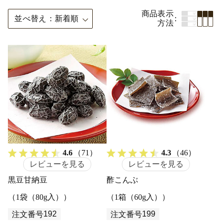
商品表示
並べ替え
新着順
方法
4.6
（71）
4.3
（46）
レビューを見る
レビューを見る
黒豆甘納豆
酢こんぶ
（1袋（80g入））
（1箱（60g入））
192
199
注文番号
注文番号