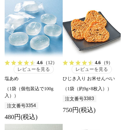
4.6
（12）
4.6
（9）
レビューを見る
レビューを見る
塩あめ
ひじき入り お米せんべい
（1袋（個包装込で100g
（1袋（約9g×8枚入））
入））
3383
注文番号
3354
注文番号
750円(税込)
480円(税込)