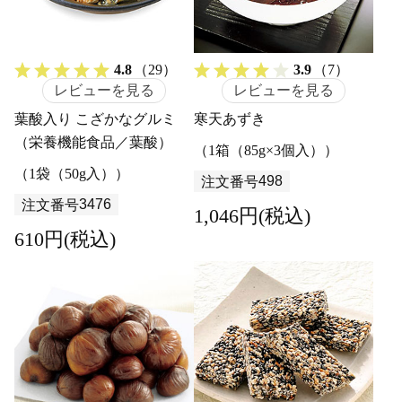
4.8
（29）
3.9
（7）
レビューを見る
レビューを見る
葉酸入り こざかなグルミ
寒天あずき
（栄養機能食品／葉酸）
（1箱（85g×3個入））
（1袋（50g入））
498
注文番号
3476
注文番号
1,046円(税込)
610円(税込)