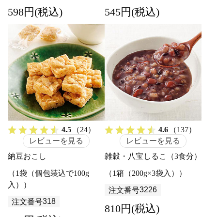
598円(税込)
545円(税込)
4.5
（24）
4.6
（137）
レビューを見る
レビューを見る
納豆おこし
雑穀・八宝しるこ（3食分）
（1袋（個包装込で100g
（1箱（200g×3袋入））
入））
3226
注文番号
318
注文番号
810円(税込)