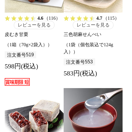
4.6
（116）
4.7
（115）
レビューを見る
レビューを見る
皮むき甘栗
三色胡麻せんべい
（1箱（70g×2袋入））
（1袋（個包装込で124g
入））
519
注文番号
553
注文番号
598円(税込)
583円(税込)