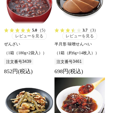
5.0
（5）
3.7
（3）
レビューを見る
レビューを見る
ぜんざい
半月形 味噌せんべい
（1箱（180g×2袋入））
（1箱（約6g×14枚入））
3439
3461
注文番号
注文番号
852円(税込)
698円(税込)