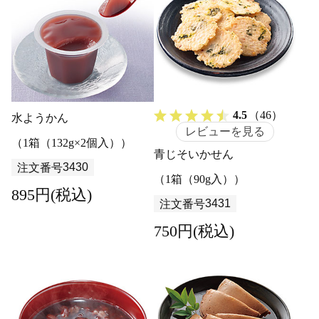
4.5
（46）
水ようかん
レビューを見る
（1箱（132g×2個入））
青じそいかせん
3430
注文番号
（1箱（90g入））
895円(税込)
3431
注文番号
750円(税込)