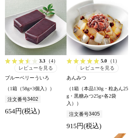
3.3
（4）
5.0
（1）
レビューを見る
レビューを見る
ブルーベリーういろ
あんみつ
（1箱（58g×3個入））
（1箱（本品130g・粒あん25
g・黒糖みつ25g×各2袋
3402
注文番号
入））
654円(税込)
3405
注文番号
915円(税込)