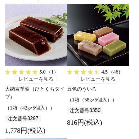
5.0
（1）
4.5
（46）
レビューを見る
レビューを見る
大納言羊羹（ひとくちタイ
五色のういろ
プ）
（1箱（58g×5個入））
（1箱（42g×5個入））
3350
注文番号
3297
注文番号
816円(税込)
1,778円(税込)