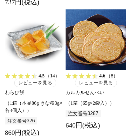
737円(税込)
4.5
（14）
4.6
（8）
レビューを見る
レビューを見る
わらび餅
カルカルせんべい
（1箱（本品86g きな粉3g×
（1箱（65g×2袋入））
各3個入））
3287
注文番号
326
注文番号
640円(税込)
860円(税込)