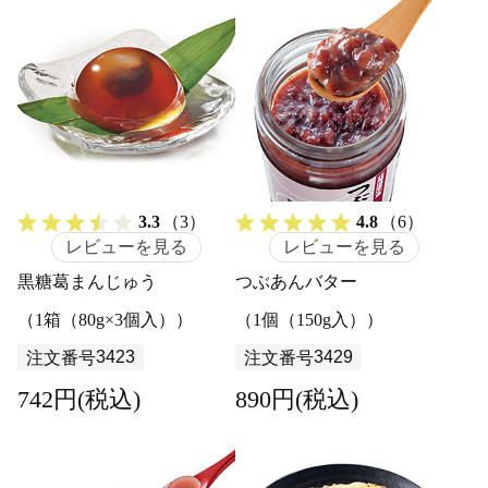
3.3
（3）
4.8
（6）
レビューを見る
レビューを見る
黒糖葛まんじゅう
つぶあんバター
（1箱（80g×3個入））
（1個（150g入））
3423
3429
注文番号
注文番号
742円(税込)
890円(税込)