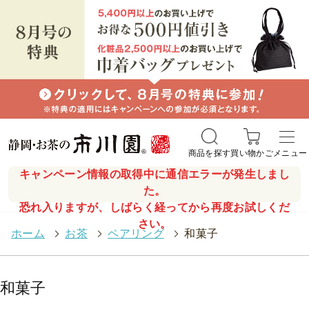
商品を探す
買い物かご
メニュー
キャンペーン情報の取得中に通信エラーが発生しまし
た。
恐れ入りますが、しばらく経ってから再度お試しくだ
さい。
ホーム
>
お茶
>
ペアリング
>
和菓子
和菓子