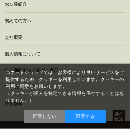
お友達紹介
初めての方へ
会社概要
個人情報について
閉
特定商取引法に基づく表示
じ
当ネットショップでは、お客様により良いサービスをご
る
提供するため、クッキーを利用しています。クッキーの
利用に同意をお願いします。
市川園について
（クッキーが個人を特定できる情報を保存することはあ
りません。）
採用情報
条件
同意しない
同意する
設定