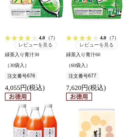
4.0
（7）
4.0
（7）
レビューを見る
レビューを見る
緑茶入り青汁30
緑茶入り青汁60
（30袋入）
（60袋入）
676
677
注文番号
注文番号
4,055円(税込)
7,620円(税込)