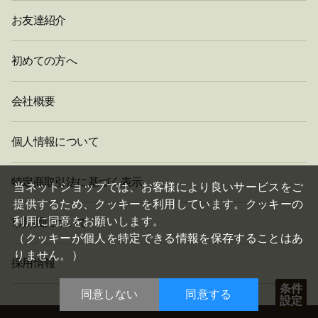
お友達紹介
初めての方へ
会社概要
個人情報について
閉
特定商取引法に基づく表示
じ
当ネットショップでは、お客様により良いサービスをご
る
提供するため、クッキーを利用しています。クッキーの
利用に同意をお願いします。
市川園について
（クッキーが個人を特定できる情報を保存することはあ
りません。）
採用情報
条件
同意しない
同意する
設定