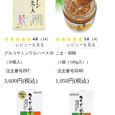
4.8
（14）
5.0
（4）
レビューを見る
レビューを見る
グルコサミンウエハース30
ごま・胡桃
（30個入）
（1個（100g入））
297
3240
注文番号
注文番号
3,600円(税込)
1,050円(税込)