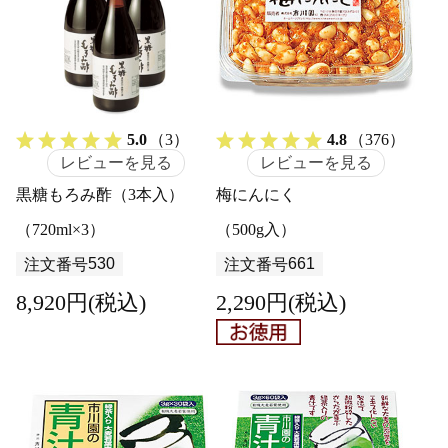
5.0
（3）
4.8
（376）
レビューを見る
レビューを見る
黒糖もろみ酢（3本入）
梅にんにく
（720ml×3）
（500g入）
530
661
注文番号
注文番号
8,920円(税込)
2,290円(税込)