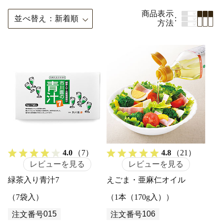
商品表示
並べ替え
新着順
方法
4.0
（7）
4.8
（21）
レビューを見る
レビューを見る
緑茶入り青汁7
えごま・亜麻仁オイル
（7袋入）
（1本（170g入））
015
106
注文番号
注文番号