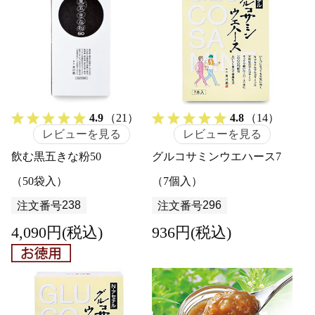
4.9
（21）
4.8
（14）
レビューを見る
レビューを見る
飲む黒五きな粉50
グルコサミンウエハース7
（50袋入）
（7個入）
238
296
注文番号
注文番号
4,090円(税込)
936円(税込)