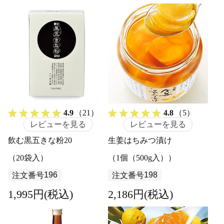
4.9
（21）
4.8
（5）
レビューを見る
レビューを見る
飲む黒五きな粉20
生姜はちみつ漬け
（20袋入）
（1個（500g入））
196
198
注文番号
注文番号
1,995円(税込)
2,186円(税込)