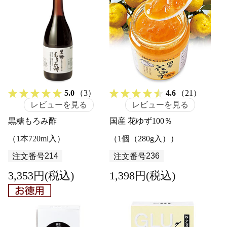
5.0
（3）
4.6
（21）
レビューを見る
レビューを見る
黒糖もろみ酢
国産 花ゆず100％
（1本720ml入）
（1個（280g入））
214
236
注文番号
注文番号
3,353円(税込)
1,398円(税込)