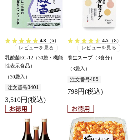
4.8
（6）
4.5
（8）
レビューを見る
レビューを見る
乳酸菌EC-12（30袋・機能
養生スープ（3食分）
性表示食品）
（3袋入）
（30袋入）
485
注文番号
3401
注文番号
798円(税込)
3,510円(税込)