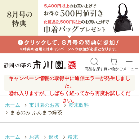
商品を探す
買い物かご
メニュー
キャンペーン情報の取得中に通信エラーが発生しまし
た。
恐れ入りますが、しばらく経ってから再度お試しくだ
さい。
ホーム
>
市川園のお茶
>
粉末飲料
>
まるのみ ふんまつ緑茶
ホーム
>
お茶
>
形状
>
粉末