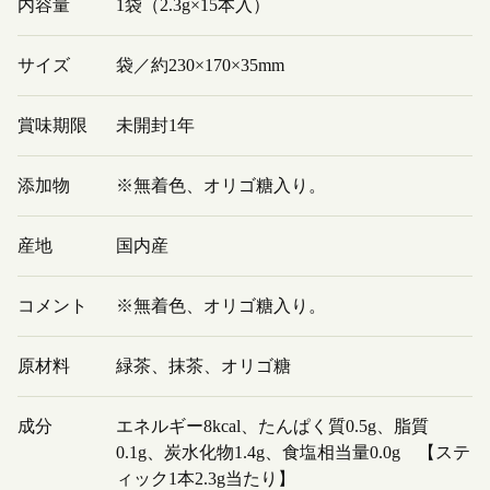
内容量
1袋（2.3g×15本入）
サイズ
袋／約230×170×35mm
賞味期限
未開封1年
添加物
※無着色、オリゴ糖入り。
産地
国内産
コメント
※無着色、オリゴ糖入り。
原材料
緑茶、抹茶、オリゴ糖
成分
エネルギー8kcal、たんぱく質0.5g、脂質
0.1g、炭水化物1.4g、食塩相当量0.0g 【ステ
ィック1本2.3g当たり】