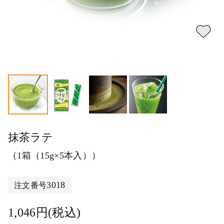
抹茶ラテ
（1箱（15g×5本入））
3018
注文番号
1,046円(税込)