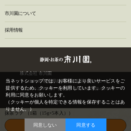
市川園について
採用情報
株式会社 市川園
閉
じ
当ネットショップでは、お客様により良いサービスをご
〒421-0198 静岡県静岡市駿河区みずほ4-2-3
る
提供するため、クッキーを利用しています。クッキーの
TEL:054-259-0141（代表） FAX:0120-25-90-14
利用に同意をお願いします。
（クッキーが個人を特定できる情報を保存することはあ
COPYRIGHT©
2026 ICHIKAWAEN. CO.,LTD. ALL RIGHTS RESERVED.
りません。）
抹茶ラテ
（1箱（15g×5本入））
同意しない
同意する
この商品を買い物かごに入れる