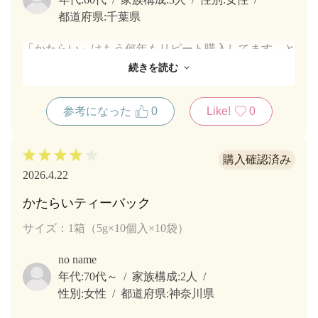
都道府県:
千葉県
「かたらい」はもう何年もリピート購入してます。と
てもリーズナブルなお値段なのに高級ほうじ茶のお味
続きを読む
ですので家族全員いつも美味しく頂戴しています。テ
ィーバッグ１個でも急須に入れ熱湯を注ぐとほうじ茶
参考になった
0
Like!
0
の良い香りが直ぐに漂います。今後もリピート購入の
予定です。
2026.4.22
かたらいティーバック
サイズ：1箱（5g×10個入×10袋）
no name
年代:
70代～
家族構成:
2人
性別:
女性
都道府県:
神奈川県