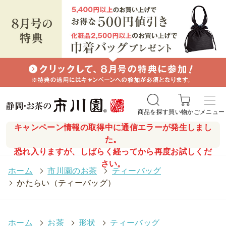
商品を探す
買い物かご
メニュー
キャンペーン情報の取得中に通信エラーが発生しまし
た。
恐れ入りますが、しばらく経ってから再度お試しくだ
さい。
ホーム
>
市川園のお茶
>
ティーバッグ
>
かたらい（ティーバッグ）
ホーム
>
お茶
>
形状
>
ティーバッグ