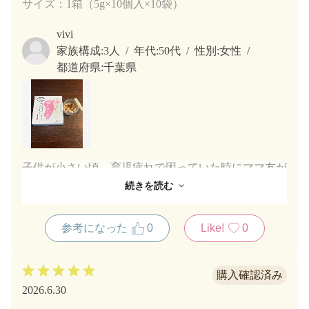
サイズ：1箱（5g×10個入×10袋）
vivi
家族構成:
3人
年代:
50代
性別:
女性
都道府県:
千葉県
子供が小さい頃、育児疲れで困っていた時にママ友が
市川園さんの梅にんにくを紹介してくれました。毎日
続きを読む
少しずつ食べていると、体が楽になってとても助かり
ました。夏バテしやすい体質でもあるのですが、梅に
参考になった
0
Like!
0
んにくを食べるようになってからは夏バテしなくなり
ました。「これはみんなに勧めたい！」と思い、身内
や友人に贈りました。みんな喜んでくれてリピートし
ています。我が家も勿論！食べても臭わないですし、
2026.6.30
美味しいので、安心してお勧めできました。