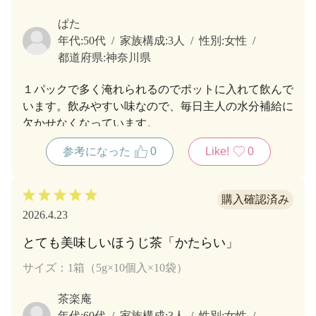
ぱた
年代:
50代
家族構成:
3人
性別:
女性
都道府県:
神奈川県
１パックで多く淹れられるのでポットに入れて飲んで
います。飲みやすい味なので、毎日主人の水分補給に
欠かせなくなっています。
参考になった
0
Like!
0
2026.4.23
とても美味しいほうじ茶「かたらい」
サイズ：1箱（5g×10個入×10袋）
茶楽庵
年代:
60代
家族構成:
3人
性別:
女性