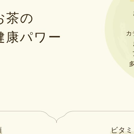
お茶の
カ
健康パワー
類
ビタミ