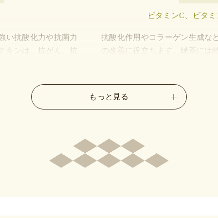
ビタミンC、ビタミ
強い抗酸化力や抗菌力
抗酸化作用やコラーゲン生成な
テキンは、抗がん、抗
の改善に役立ちます。緑茶には
防など、多様な作用で
れています。
期待されています。
もっと見る
甘味・旨味
の成分
類
アミ
鉛、フッ素など
テアニ
を助け、フッ素は虫歯
カフェインによる興奮作用や血
促します。