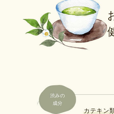
渋みの
成分
カテキン