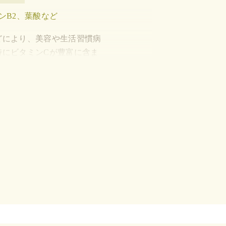
ンB2、葉酸など
どにより、美容や生活習慣病
特にビタミンCが豊富に含ま
ノ酸
ンなど
圧上昇を抑え、リラックスを