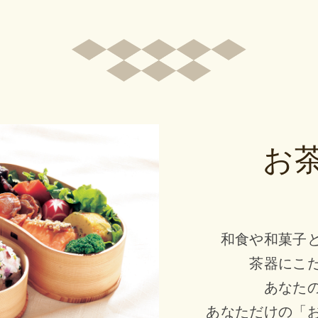
ン
眠気防止や疲労回復に
お
和食や和菓子
茶器にこ
あなた
あなただけの「