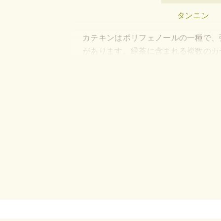
タンニン
カテキンはポリフェノールの一種で、
があります。緑茶に含まれる複数のカ
アレルギー、生活習慣予防、食中毒予
健康長寿につながる成分として大きく
ミネラル
カリウム、マグネシウム、亜
骨や歯の形成のほか、亜鉛は新陳代謝
予防の働きがあります。