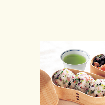
苦みの
成分
カフェイ
中枢神経興奮や代謝促進作用があり、
役立ちます。