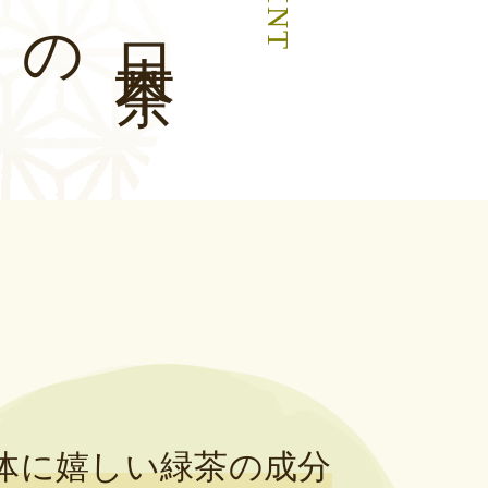
POINT
日
本
茶
体に嬉しい緑茶の成分