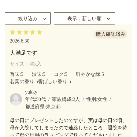
絞り込み
表示：新しい順
2026.6.30
大満足です
サイズ：80g入
旨味
:5
渋味
:5
コク
:5
鮮やかな緑
:5
若葉の香り
:5
香ばしい香り
:5
yukky
年代:
50代
家族構成:
2人
性別:
女性
都道府県:
東京都
母の日にプレゼントしたのですが、実は母の日の頃、
母が入院してしまったので連絡したところ、退院を待
って母の日用のラッピングで送ってくださいました。