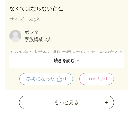
なくてはならない存在
サイズ：50g入
ポンタ
家族構成:
2人
もう30年以上前から通販で買っています。姑が亡くな
り買っていたほうじ茶をその後買っていましたが、数
続きを読む
年後はおおはしりに変えて5月は新茶を楽しんでいま
す。50gの袋なので1人で飲むにはちょうど良いです
参考になった
0
Like!
0
ね。さっぱりした美味しさで、大好きです。友達にあ
げたらわざわさ風袋をとって、私にどうやって買った
ら良いか聞きにいらっしゃいました。愛好家がまたふ
もっと見る
えましたね❣️