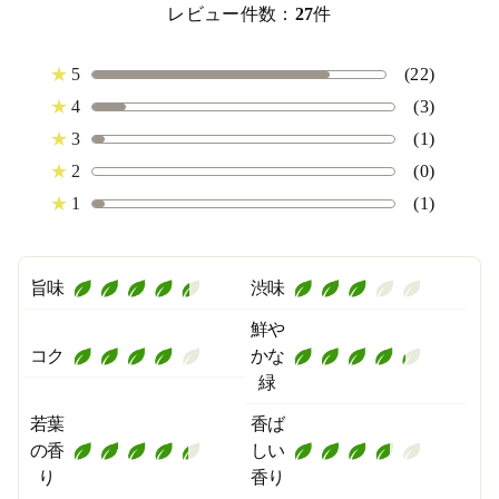
レビュー件数：
27
件
★
5
(22)
★
4
(3)
★
3
(1)
★
2
(0)
★
1
(1)
旨味
渋味
鮮や
コク
かな
緑
若葉
香ば
の香
しい
り
香り