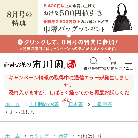
商品を探す
買い物かご
メニュー
キャンペーン情報の取得中に通信エラーが発生しまし
た。
恐れ入りますが、しばらく経ってから再度お試しくだ
さい。
ホーム
>
市川園のお茶
>
日本茶
>
上級煎茶
>
おおはしり
ホーム
>
カタログ
>
新茶
>
おおはしり