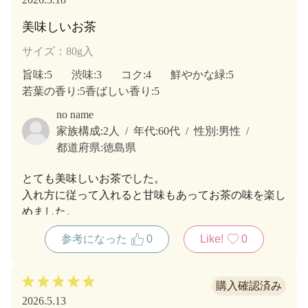
美味しいお茶
サイズ：80g入
旨味
:5
渋味
:3
コク
:4
鮮やかな緑
:5
若葉の香り
:5
香ばしい香り
:5
no name
家族構成:
2人
年代:
60代
性別:
男性
都道府県:
徳島県
とても美味しいお茶でした。
入れ方に従って入れると甘味もあってお茶の味を楽し
めました。
参考になった
0
Like!
0
2026.5.13