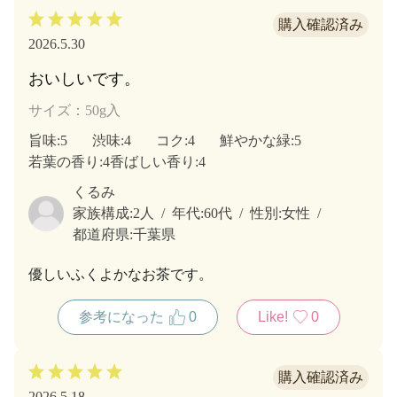
2026.5.30
おいしいです。
サイズ：50g入
旨味
:5
渋味
:4
コク
:4
鮮やかな緑
:5
若葉の香り
:4
香ばしい香り
:4
くるみ
家族構成:
2人
年代:
60代
性別:
女性
都道府県:
千葉県
優しいふくよかなお茶です。
参考になった
0
Like!
0
2026.5.18