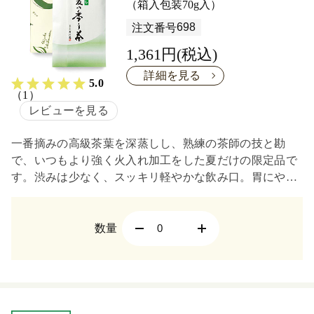
（箱入包装70g入）
698
中蒸茶
注文番号
1,361円(税込)
季節のお茶
詳細を見る
5.0
（1）
レビューを見る
一番摘みの高級茶葉を深蒸しし、熟練の茶師の技と勘
で、いつもより強く火入れ加工をした夏だけの限定品で
す。渋みは少なく、スッキリ軽やかな飲み口。胃にやさ
しいから何杯でもOK。
数量