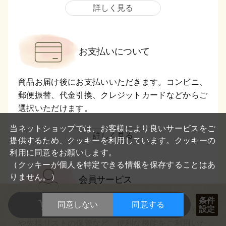
詳しく見る
お支払いについて
商品お届け後にお支払いいただきます。コンビニ、
郵便振替、代金引換、クレジットカードなどからご
選択いただけます。
閉
じ
当ネットショップでは、お客様により良いサービスをご
詳しく見る
る
提供するため、クッキーを利用しています。クッキーの
利用に同意をお願いします。
（クッキーが個人を特定できる情報を保存することはあ
りません。）
会員サービス
数量を選択した商品を
条件
同意しない
同意する
設定
まとめて買い物かごに入れる
お買い物には会員登録が必要です。お気に入り登録
や先様リストの保管など、便利な機能をご利用いた