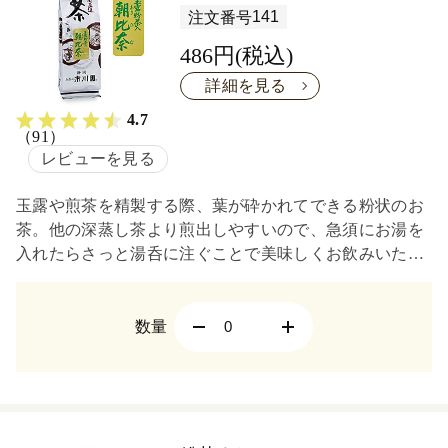
141
注文番号
486円(税込)
詳細を見る
4.7
（91）
レビューを見る
玉露や煎茶を精製する際、葉が砕かれてできる粉状のお
茶。他の深蒸し茶より煎出しやすいので、急須にお湯を
入れたらさっと湯呑に注ぐことで美味しくお飲みいただ
けます。濃厚な茶味をお楽しみください。
数量