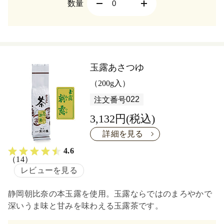
数量
玉露あさつゆ
（200g入）
022
注文番号
3,132円(税込)
詳細を見る
4.6
（14）
レビューを見る
静岡朝比奈の本玉露を使用。玉露ならではのまろやかで
深いうま味と甘みを味わえる玉露茶です。