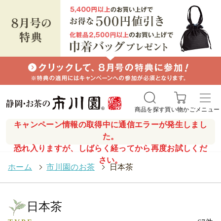
商品を探す
買い物かご
メニュー
キャンペーン情報の取得中に通信エラーが発生しまし
た。
恐れ入りますが、しばらく経ってから再度お試しくだ
さい。
ホーム
>
市川園のお茶
>
日本茶
日本茶