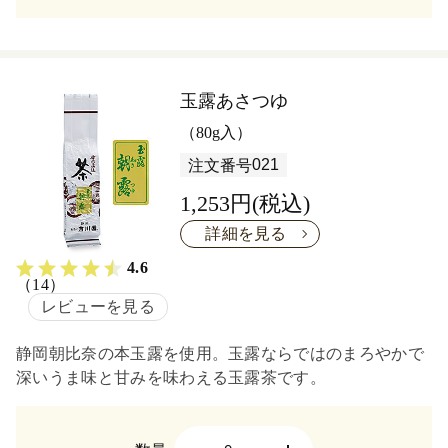
玉露あさつゆ
（80g入）
021
注文番号
1,253円(税込)
詳細を見る
4.6
（14）
レビューを見る
静岡朝比奈の本玉露を使用。玉露ならではのまろやかで
深いうま味と甘みを味わえる玉露茶です。