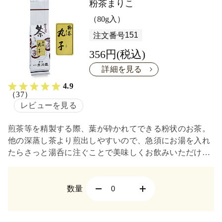
粉茶まりこ
（80g入）
151
注文番号
356円(税込)
詳細を見る
4.9
（37）
レビューを見る
煎茶等を精製する際、葉が砕かれてできる粉状のお茶。
他の深蒸し茶より煎出しやすいので、急須にお湯を入れ
たらさっと湯呑に注ぐことで美味しくお飲みいただけま
す。さわやかな茶味と焙煎香をお楽しみください。
数量