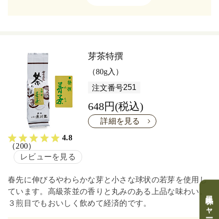
芽茶特撰
（80g入）
251
注文番号
648円(税込)
詳細を見る
4.8
（200）
レビューを見る
春先に伸びるやわらかな芽と小さな球状の若芽を使用し
ています。高級茶並の香りと丸みのある上品な味わい。
風味チャートを表示
風味チャートを表示
３煎目でもおいしく飲めて経済的です。