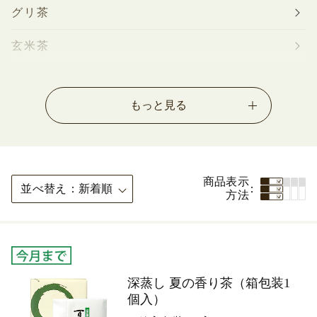
グリ茶
玄米茶
芽茶
もっと見る
くき茶
浅蒸茶
粉茶
商品表示
並べ替え
新着順
方法
番茶
玉露
ほうじ茶
深蒸し 夏の香り茶（箱包装1
個入）
抹茶