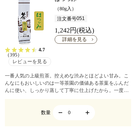
（80g入）
051
注文番号
1,242円(税込)
詳細を見る
4.7
（395）
レビューを見る
一番人気の上級煎茶。控えめな渋みとほどよい甘み。こ
んなにもおいしいのは一等茶園の価値ある茶葉をふんだ
んに使い、しっかり蒸して丁寧に仕上げたから。一度飲
んだら忘れられない旨みとコク。お手頃価格も嬉しい。
数量