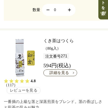
数量
くき茶はつくら
（80g入）
271
注文番号
594円(税込)
詳細を見る
4.8
（117）
レビューを見る
一番摘の上級な茎と深蒸煎茶をブレンド。茎の香ばしさ
と煎茶の旨みが魅力。