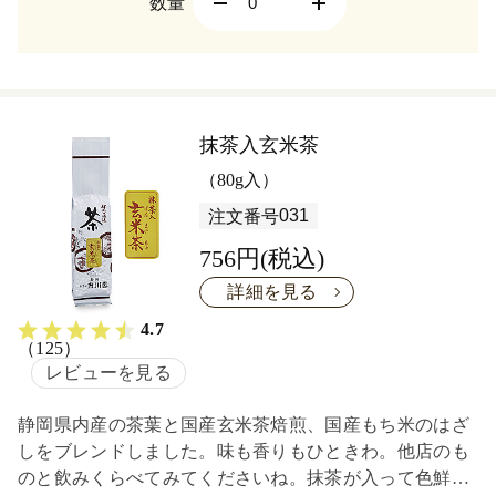
数量
抹茶入玄米茶
（80g入）
031
注文番号
756円(税込)
詳細を見る
4.7
（125）
レビューを見る
静岡県内産の茶葉と国産玄米茶焙煎、国産もち米のはざ
しをブレンドしました。味も香りもひときわ。他店のも
のと飲みくらべてみてくださいね。抹茶が入って色鮮や