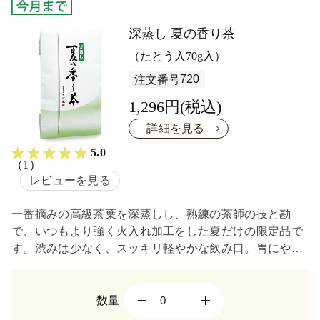
深蒸し 夏の香り茶
（たとう入70g入）
720
注文番号
1,296円(税込)
詳細を見る
5.0
（1）
レビューを見る
一番摘みの高級茶葉を深蒸しし、熟練の茶師の技と勘
で、いつもより強く火入れ加工をした夏だけの限定品で
す。渋みは少なく、スッキリ軽やかな飲み口。胃にやさ
しいから何杯でもOK。
数量