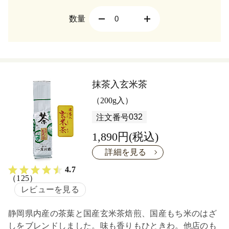
数量
抹茶入玄米茶
（200g入）
032
注文番号
1,890円(税込)
詳細を見る
4.7
（125）
レビューを見る
静岡県内産の茶葉と国産玄米茶焙煎、国産もち米のはざ
しをブレンドしました。味も香りもひときわ。他店のも