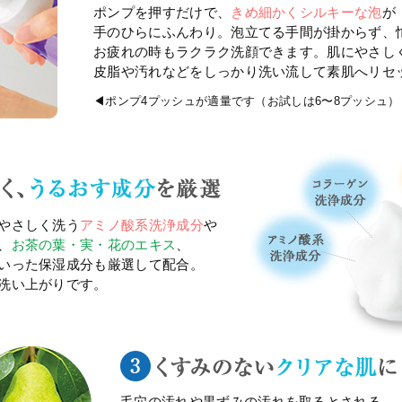
ポンプを押すだけで、
きめ細かくシルキーな泡
が
手のひらにふんわり。泡立てる手間が掛からず、
お疲れの時もラクラク洗顔できます。肌にやさし
皮脂や汚れなどをしっかり洗い流して素肌へリセ
◀ポンプ4プッシュが適量です（お試しは6〜8プッシュ）
やさしく洗う
アミノ酸系洗浄成分
や
、
お茶の葉・実・花のエキス
、
いった保湿成分も厳選して配合。
洗い上がりです。
毛穴の汚れや黒ずみの汚れを取るとされる