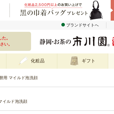
ブランドサイトへ
した。
さい。
化粧品
ギフト
替用 マイルド泡洗顔
 マイルド泡洗顔