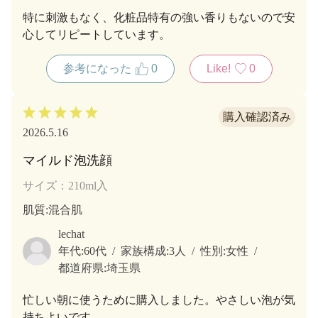
特に刺激もなく、化粧品特有の強い香りもないので安
心してリピートしています。
参考になった
0
Like!
0
2026.5.16
マイルド泡洗顔
サイズ：210ml入
肌質
:混合肌
lechat
年代:
60代
家族構成:
3人
性別:
女性
都道府県:
埼玉県
忙しい朝に使うために購入しました。やさしい泡が気
持ちよいです