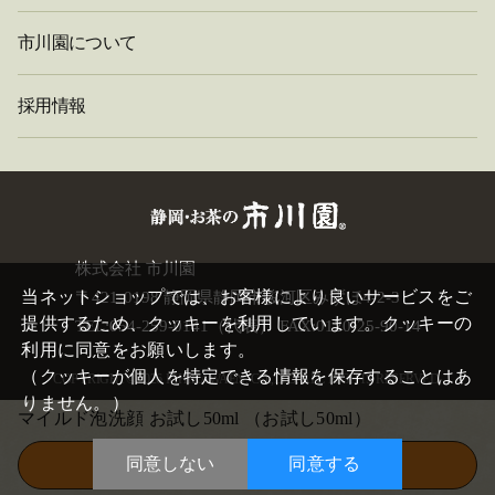
市川園について
採用情報
閉
株式会社 市川園
じ
当ネットショップでは、お客様により良いサービスをご
〒421-0198 静岡県静岡市駿河区みずほ4-2-3
る
提供するため、クッキーを利用しています。クッキーの
TEL:054-259-0141（代表） FAX:0120-25-90-14
利用に同意をお願いします。
（クッキーが個人を特定できる情報を保存することはあ
COPYRIGHT©
2026 ICHIKAWAEN. CO.,LTD. ALL RIGHTS RESERVED.
りません。）
マイルド泡洗顔 お試し50ml
（お試し50ml）
同意しない
同意する
この商品を買い物かごに入れる