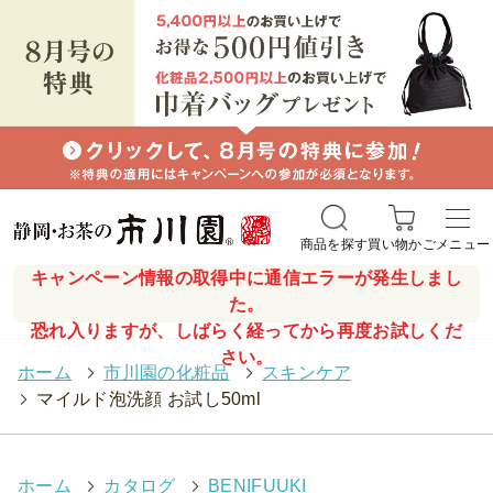
商品を探す
買い物かご
メニュー
キャンペーン情報の取得中に通信エラーが発生しまし
た。
恐れ入りますが、しばらく経ってから再度お試しくだ
さい。
ホーム
>
市川園の化粧品
>
スキンケア
>
マイルド泡洗顔 お試し50ml
ホーム
>
カタログ
>
BENIFUUKI