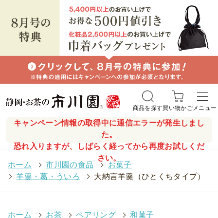
商品を探す
買い物かご
メニュー
キャンペーン情報の取得中に通信エラーが発生しまし
た。
恐れ入りますが、しばらく経ってから再度お試しくだ
さい。
ホーム
>
市川園の食品
>
お菓子
>
羊羹・葛・ういろ
>
大納言羊羹（ひとくちタイプ）
ホーム
>
お茶
>
ペアリング
>
和菓子