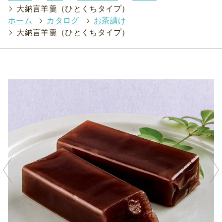
>
大納言羊羹（ひとくちタイプ）
ホーム
>
カタログ
>
お茶請け
>
大納言羊羹（ひとくちタイプ）