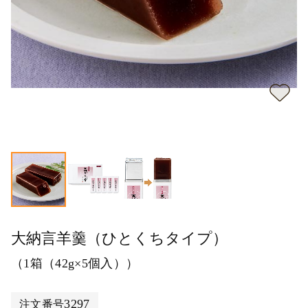
大納言羊羹（ひとくちタイプ）
（1箱（42g×5個入））
3297
注文番号