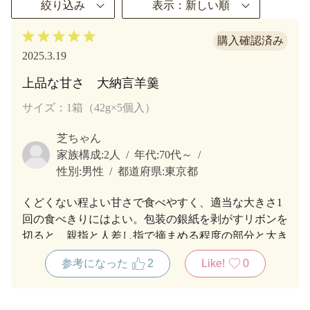
絞り込み
表示：新しい順
2025.3.19
上品な甘さ 大納言羊羹
サイズ：1箱（42g×5個入）
芝ちゃん
家族構成:
2人
年代:
70代～
性別:
男性
都道府県:
東京都
くどくない程よい甘さで食べやすく、適当な大きさ1
回の食べきりにはよい。包装の銀紙を剥がすリボンを
切ると、親指と人差し指で摘まめる程度の部分と大き
な食べる部分に分かれ、片手で食べやすく全く手が汚
参考になった
2
Like!
0
れない。