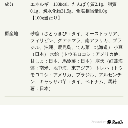
成分
エネルギー133kcal、たんぱく質2.1g、脂質
0.1g、炭水化物31.5g、食塩相当量0.0g
【100g当たり】
原産地
砂糖（さとうきび：タイ、オーストラリア、
フィリピン、グアテマラ、南アフリカ、ブラ
ジル、沖縄、鹿児島、てん菜：北海道） 小豆
（日本） 水飴（トウモロコシ：アメリカ他、
甘しょ：日本、馬鈴薯：日本） 寒天（紅藻海
藻：南米、地中海、東アジア） トレハ（トウ
モロコシ：アメリカ、ブラジル、アルゼンチ
ン、キャッサバ芋：タイ、ベトナム、馬鈴
薯：日本）