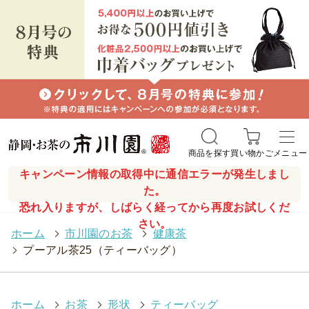
商品を探す
買い物かご
メニュー
キャンペーン情報の取得中に通信エラーが発生しまし
た。
恐れ入りますが、しばらく経ってから再度お試しくだ
さい。
ホーム
>
市川園のお茶
>
健康茶
>
プーアル茶25（ティーバッグ）
ホーム
>
お茶
>
形状
>
ティーバッグ