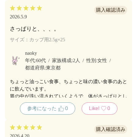
2026.5.9
さっぱりと、、、。
サイズ：カップ用2.5g×25
naoky
年代:
60代
家族構成:
2人
性別:
女性
都道府県:
東京都
ちょっと油っこい食事、ちょっと味の濃い食事のあと
に飲んでいます。
胃の中が洗い流されていくようで、体がさっぱりとし
ます。
参考になった
0
Like!
0
2026.4.20