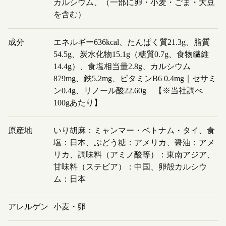
カルシウム、（一部に卵・小麦・ごま・大豆
を含む）
成分
エネルギー636kcal、たんぱく質21.3g、脂質
54.5g、炭水化物15.1g（糖質0.7g、食物繊維
14.4g）、食塩相当量2.8g、カルシウム
879mg、鉄5.2mg、ビタミンB6 0.4mg｜セサミ
ン0.4g、リノール酸22.60g 【※当社調べ
100gあたり】
原産地
いり胡麻：ミャンマー・ベトナム・タイ、食
塩：日本、ぶどう糖：アメリカ、醤油：アメ
リカ、調味料（アミノ酸等）：東南アジア、
甘味料（ステビア）：中国、卵殻カルシウ
ム：日本
アレルゲン
小麦・卵