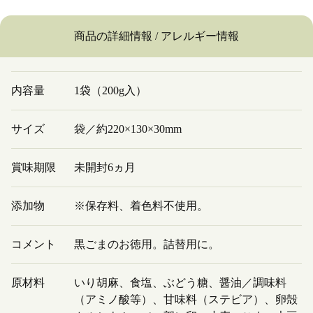
商品の詳細情報 / アレルギー情報
内容量
1袋（200g入）
サイズ
袋／約220×130×30mm
賞味期限
未開封6ヵ月
添加物
※保存料、着色料不使用。
コメント
黒ごまのお徳用。詰替用に。
原材料
いり胡麻、食塩、ぶどう糖、醤油／調味料
（アミノ酸等）、甘味料（ステビア）、卵殻