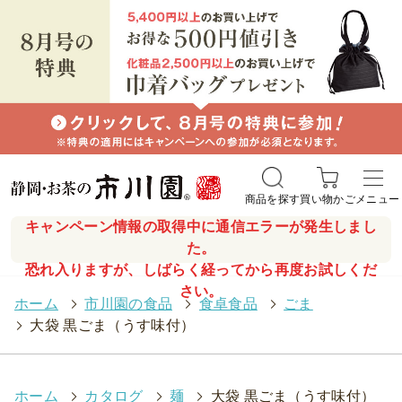
商品を探す
買い物かご
メニュー
キャンペーン情報の取得中に通信エラーが発生しまし
た。
恐れ入りますが、しばらく経ってから再度お試しくだ
さい。
ホーム
>
市川園の食品
>
食卓食品
>
ごま
>
大袋 黒ごま（うす味付）
ホーム
>
カタログ
>
麺
>
大袋 黒ごま（うす味付）