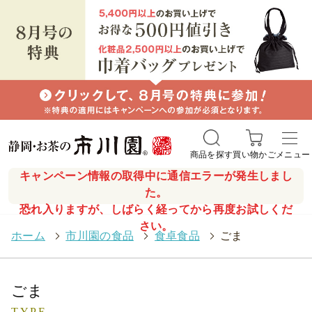
商品を探す
買い物かご
メニュー
キャンペーン情報の取得中に通信エラーが発生しまし
た。
恐れ入りますが、しばらく経ってから再度お試しくだ
さい。
ホーム
>
市川園の食品
>
食卓食品
>
ごま
ごま
TYPE