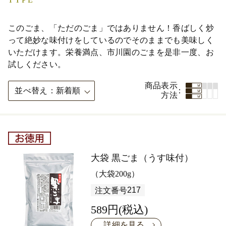
このごま、「ただのごま」ではありません！香ばしく炒
って絶妙な味付けをしているのでそのままでも美味しく
いただけます。栄養満点、市川園のごまを是非一度、お
試しください。
商品表示
並べ替え
新着順
方法
大袋 黒ごま（うす味付）
（大袋200g）
217
注文番号
589円(税込)
詳細を見る