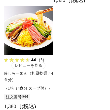
1,350円(税込)
4.6
（5）
レビューを見る
冷しらーめん（和風乾麺／4
食分）
（1箱（4食分 スープ付））
944
注文番号
1,380円(税込)