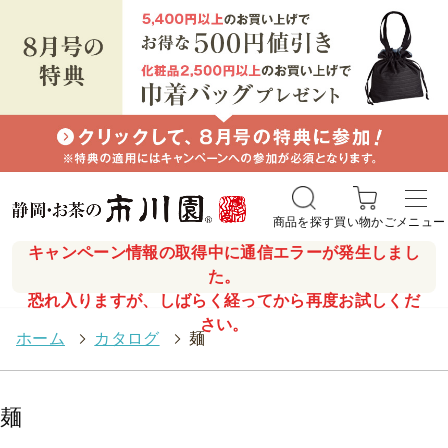
商品を探す
買い物かご
メニュー
キャンペーン情報の取得中に通信エラーが発生しまし
た。
恐れ入りますが、しばらく経ってから再度お試しくだ
さい。
ホーム
>
カタログ
>
麺
麺