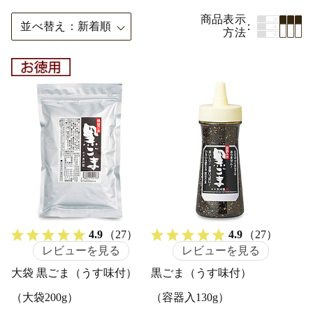
商品表示
並べ替え
新着順
方法
4.9
（27）
4.9
（27）
レビューを見る
レビューを見る
大袋 黒ごま（うす味付）
黒ごま（うす味付）
（大袋200g）
（容器入130g）