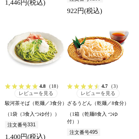
1,446円(税込)
922円(税込)
4.8
（18）
4.7
（3）
レビューを見る
レビューを見る
駿河茶そば（乾麺／3食分）
ざるうどん（乾麺／8食分）
（1袋（3食入つゆ付））
（1箱（乾麺8食入 つゆ
付））
331
注文番号
495
注文番号
1,400円(税込)