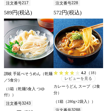
217
228
注文番号
注文番号
589円(税込)
572円(税込)
4.2
（18）
讃岐 手延べそうめん（乾麺
レビューを見る
／5食分）
カレーうどん スープ（2食
（1箱（乾麺5食入 つゆ
分）
付））
（1箱（280g×2袋入））
3243
注文番号
3288
注文番号