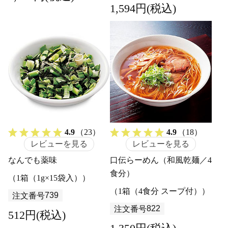
1,594円(税込)
4.9
（23）
4.9
（18）
レビューを見る
レビューを見る
なんでも薬味
口伝らーめん（和風乾麺／4
食分）
（1箱（1g×15袋入））
（1箱（4食分 スープ付））
739
注文番号
822
注文番号
512円(税込)