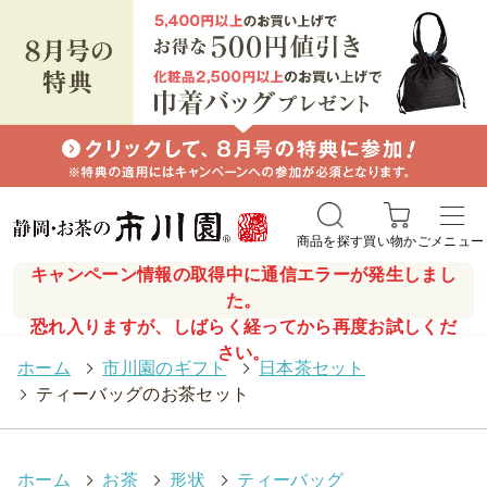
商品を探す
買い物かご
メニュー
キャンペーン情報の取得中に通信エラーが発生しまし
た。
恐れ入りますが、しばらく経ってから再度お試しくだ
さい。
ホーム
>
市川園のギフト
>
日本茶セット
>
ティーバッグのお茶セット
ホーム
>
お茶
>
形状
>
ティーバッグ