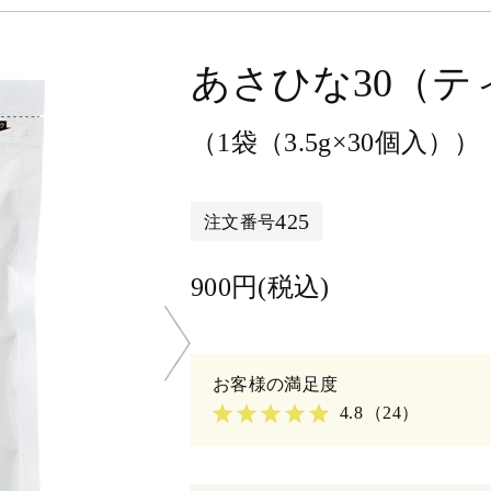
あさひな30（テ
（1袋（3.5g×30個入））
425
注文番号
900円(税込)
4.8
（24）