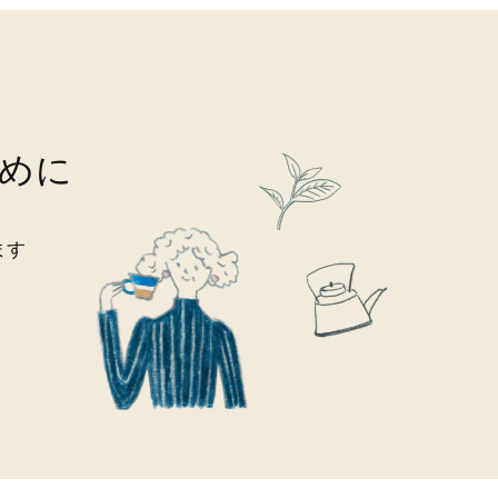
めに
ます