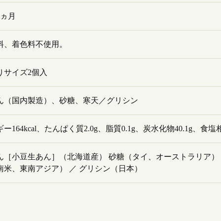
2ヵ月
料、着色料不使用。
りサイズ2個入
ん（国内製造）、砂糖、寒天／グリシン
ー164kcal、たんぱく質2.0g、脂質0.1g、炭水化物40.1g、食
ん［小豆生あん］（北海道産） 砂糖（タイ、オーストラリア）
南米、東南アジア） ／ グリシン（日本）