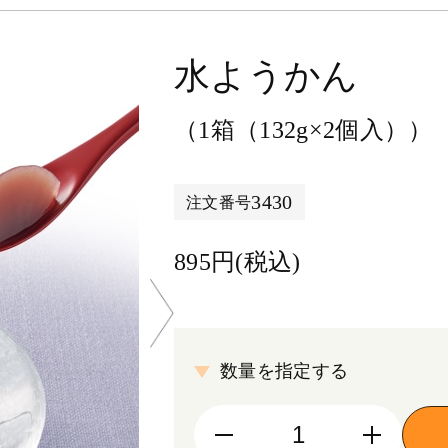
水ようかん
（1箱（132g×2個入））
3430
注文番号
895円(税込)
数量を指定する