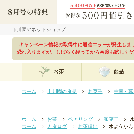
市川園のネットショップ
キャンペーン情報の取得中に通信エラーが発生しま
恐れ入りますが、しばらく経ってから再度お試しくだ
お茶
食品
ホーム
>
市川園の食品
>
お菓子
>
羊羹・葛
ホーム
>
お茶
>
ペアリング
>
和菓子
>
ホーム
>
カタログ
>
お茶請け
>
水ようかん