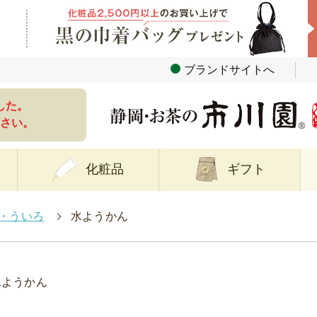
ブランドサイトへ
した。
さい。
化粧品
ギフト
・ういろ
>
水ようかん
水ようかん