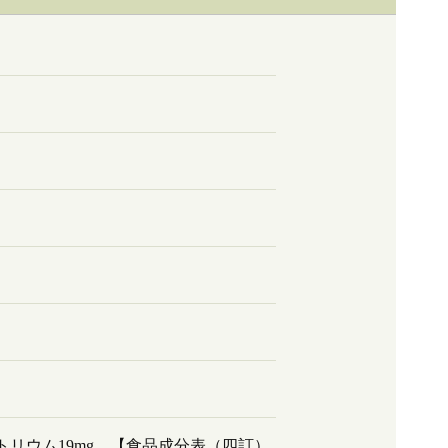
g、ナトリウム19mg 【食品成分表（四訂）