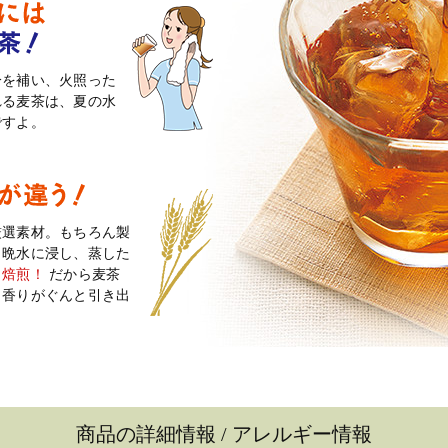
分を補い、火照った
れる麦茶は、夏の水
ですよ。
厳選素材。もちろん製
と晩水に浸し、蒸した
も焙煎！
だから麦茶
と香りがぐんと引き出
商品の詳細情報 / アレルギー情報