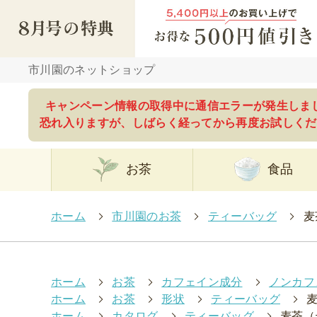
市川園のネットショップ
キャンペーン情報の取得中に通信エラーが発生しま
恐れ入りますが、しばらく経ってから再度お試しくだ
お茶
食品
ホーム
>
市川園のお茶
>
ティーバッグ
>
麦
ホーム
>
お茶
>
カフェイン成分
>
ノンカフ
ホーム
>
お茶
>
形状
>
ティーバッグ
>
ホーム
>
カタログ
>
ティーバッグ
>
麦茶（