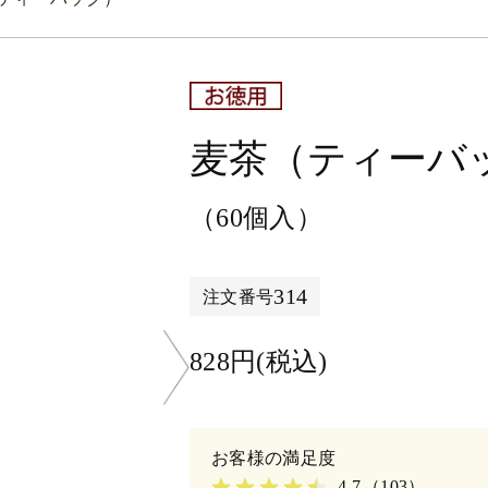
麦茶（ティーバ
（60個入）
314
注文番号
828円(税込)
4.7
（103）