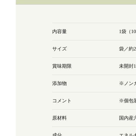
内容量
1袋（1
サイズ
袋／約29
賞味期限
未開封
添加物
※ノン
コメント
※個包
原材料
国内産
成分
エネルギ