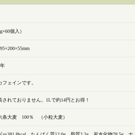
0g×60個入）
5×200×55mm
1年
カフェインです。
装されておりません。1Lで約14円とお得！
六条大麦 100％ （小粒大麦）
ー381.8kcal、たんぱく質12.0g、脂質2.2g、炭水化物78.5