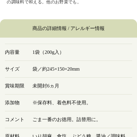
の調味料で和える。他のお野菜でも。
商品の詳細情報 / アレルギー情報
内容量
1袋（200g入）
サイズ
袋／約245×150×20mm
賞味期限
未開封6ヵ月
添加物
※保存料、着色料不使用。
コメント
ごま一番のお徳用。詰替用に。
原材料
いり胡麻、食塩、ぶどう糖、醤油／調味料