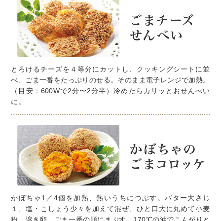
とろけるチーズを４等分にカットし、クッキングシートに並
べ、ごま一番をたっぷりのせる。そのまま電子レンジで加熱。
（目安：600Wで2分〜2分半）冷めたらカリッとおせんべい
に。
かぼちゃ1／4個を加熱、熱いうちにつぶす。バター大さじ
１、塩・こしょう少々を加えて混ぜ、ひと口大に丸めて小麦
粉、溶き卵、ごま一番の順にまぶす。170℃の油でこんがりと