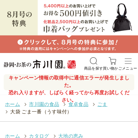
商品を探す
買い物かご
メニュー
キャンペーン情報の取得中に通信エラーが発生しまし
た。
恐れ入りますが、しばらく経ってから再度お試しくだ
さい。
ホーム
>
市川園の食品
>
食卓食品
>
ごま
>
大袋 ごま一番（うす味付）
ホーム
>
カタログ
>
大地の恵み