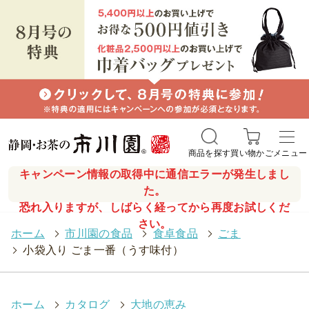
商品を探す
買い物かご
メニュー
キャンペーン情報の取得中に通信エラーが発生しまし
た。
恐れ入りますが、しばらく経ってから再度お試しくだ
さい。
ホーム
>
市川園の食品
>
食卓食品
>
ごま
>
小袋入り ごま一番（うす味付）
ホーム
>
カタログ
>
大地の恵み