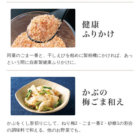
同量のごま一番と、干しえびを粗めに製粉機にかければ、あっ
という間に自家製健康ふりかけに。
かぶをくし形切りにして、ねり梅2・ごま一番2・砂糖1の割合
の調味料で和える。他のお野菜でも。