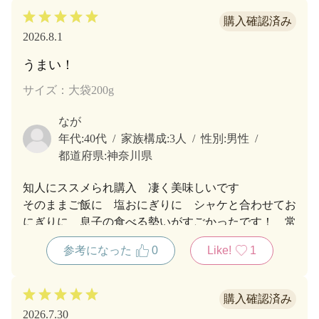
2026.8.1
うまい！
サイズ：大袋200g
なが
年代:
40代
家族構成:
3人
性別:
男性
都道府県:
神奈川県
知人にススメられ購入 凄く美味しいです
そのままご飯に 塩おにぎりに シャケと合わせてお
にぎりに 息子の食べる勢いがすごかったです！ 常
備品確定。
参考になった
0
Like!
1
2026.7.30