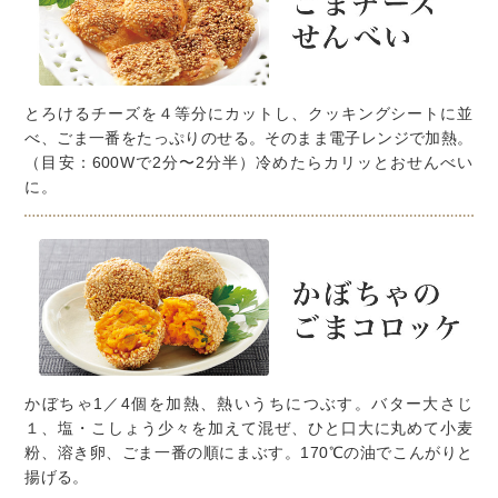
とろけるチーズを４等分にカットし、クッキングシートに並
べ、ごま一番をたっぷりのせる。そのまま電子レンジで加熱。
（目安：600Wで2分〜2分半）冷めたらカリッとおせんべい
に。
かぼちゃ1／4個を加熱、熱いうちにつぶす。バター大さじ
１、塩・こしょう少々を加えて混ぜ、ひと口大に丸めて小麦
粉、溶き卵、ごま一番の順にまぶす。170℃の油でこんがりと
揚げる。