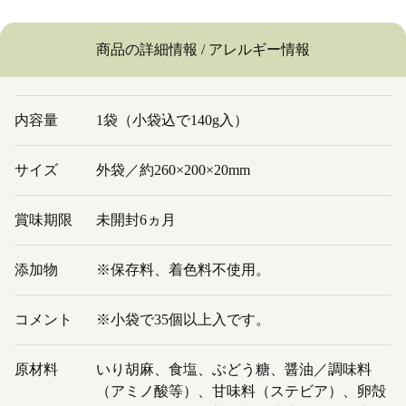
商品の詳細情報 / アレルギー情報
内容量
1袋（小袋込で140g入）
サイズ
外袋／約260×200×20mm
賞味期限
未開封6ヵ月
添加物
※保存料、着色料不使用。
コメント
※小袋で35個以上入です。
原材料
いり胡麻、食塩、ぶどう糖、醤油／調味料
（アミノ酸等）、甘味料（ステビア）、卵殻