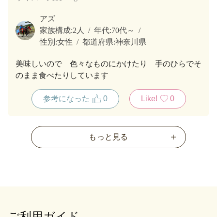
アズ
家族構成:
2人
年代:
70代～
性別:
女性
都道府県:
神奈川県
美味しいので 色々なものにかけたり 手のひらでそ
のまま食べたりしています
参考になった
0
Like!
0
もっと見る
ご利用ガイド