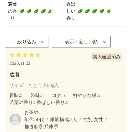
若葉
香ば
の香
しい
り
香り
絞り込み
表示：新しい順
2025.11.22
歳暮
サイズ：たとう入80g入
旨味
:5
渋味
:5
コク
:5
鮮やかな緑
:5
若葉の香り
:5
香ばしい香り
:5
お茶や
年代:
50代
家族構成:
2人
性別:
女性
都道府県:
兵庫県