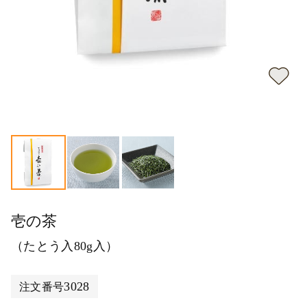
壱の茶
（たとう入80g入）
3028
注文番号