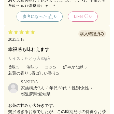
あり大変美味しく頂きました。又、ういろ、羊羹とも
美味であり満足致しました。
参考になった
0
Like!
0
2025.5.18
幸福感も味わえます
サイズ：たとう入80g入
旨味
:5
渋味
:5
コク
:5
鮮やかな緑
:5
若葉の香り
:5
香ばしい香り
:5
SAKURA
家族構成:
2人
年代:
60代
性別:
女性
都道府県:
愛知県
お茶の甘みが大好きです。
贅沢過ぎるお茶でしたが、この時期だけの特番なお茶