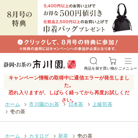
商品を探す
買い物かご
メニュー
キャンペーン情報の取得中に通信エラーが発生しまし
た。
恐れ入りますが、しばらく経ってから再度お試しくだ
さい。
ホーム
>
市川園のお茶
>
日本茶
>
上級煎茶
>
壱の茶
ホーム
>
カタログ
>
新茶
>
壱の茶