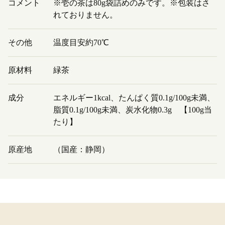
コメント
※壱の茶は80g袋詰めのみです。※包装はさ
れておりません。
その他
温度目安約70℃
原材料
緑茶
成分
エネルギー1kcal、たんぱく質0.1g/100g未満、
脂質0.1g/100g未満、炭水化物0.3g 【100g当
たり】
原産地
（国産：静岡）