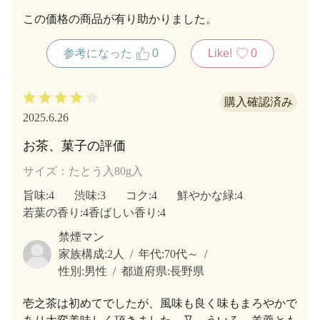
この価格の商品が有り助かりました。
参考になった
0
Like!
0
2025.6.26
お茶、菓子の評価
サイズ：たとう入80g入
旨味
:4
渋味
:3
コク
:4
鮮やかな緑
:4
若葉の香り
:4
香ばしい香り
:4
禁煙マン
家族構成:
2人
年代:
70代～
性別:
男性
都道府県:
長野県
壱之茶は初めてでしたが、風味も良く味もまろやかで