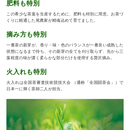
肥料も特別
この希少な茶葉を生産するために、肥料も特別に用意。お茶づ
くりに精通した篤農家が精魂込めて育てました。
摘み方も特別
一番茶の新芽が、香り・味・色のバランスが一番良い成熟した
状態になるまで待ち、その新芽の全てを刈り取らず、先から三
葉程度の味が濃く柔らかな部分だけを使用する贅沢摘み。
火入れも特別
火入れは全国茶審査技術競技大会 （通称「全国闘茶会」）で
日本一に輝く茶師二人が担当。