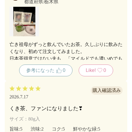
都道府県:
栃木県
亡き祖母がずっと飲んでいたお茶。久しぶりに飲みた
くなり、初めて注文してみました。
日本茶得意ではない夫も、「マイルドでも濃いめでも
どっちも美味しい！」と絶賛していました。祖母の遺
参考になった
0
Like!
0
影にもお茶をお供えし、きっと喜んでいると思いま
す。
2026.7.17
くき茶、ファンになりました❣
サイズ：80g入
旨味
:5
渋味
:2
コク
:5
鮮やかな緑
:5