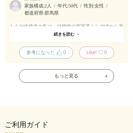
家族構成:
2人
年代:
50代
性別:
女性
都道府県:
群馬県
もう50代後半の私は、結婚前の実家暮らしの頃から市
川園さんのお茶を飲んでいました。
続きを読む
結婚後も変わらず愛飲しています。これまでは母が電
話注文をしていましたが、昨年末頃からは
参考になった
0
Like!
0
私がネット注文しています。これからも、ずっと永く
お付き合いしたいと思っています。
もっと見る
ご利用ガイド