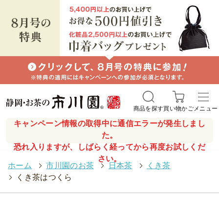
商品を探す
買い物かご
メニュー
キャンペーン情報の取得中に通信エラーが発生しまし
た。
恐れ入りますが、しばらく経ってから再度お試しくだ
さい。
ホーム
>
市川園のお茶
>
日本茶
>
くき茶
>
くき茶はつくら