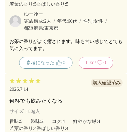
若葉の香り
:5
香ばしい香り
:5
ゆーゆー
家族構成:
2人
年代:
60代
性別:
女性
都道府県:
東京都
お茶の香りがよく癒されます。味も甘い感じでとても
気に入ってます。
参考になった
0
Like!
0
2026.7.14
何杯でも飲みたくなる
サイズ：80g入
旨味
:5
渋味
:2
コク
:4
鮮やかな緑
:4
若葉の香り
:4
香ばしい香り
:4