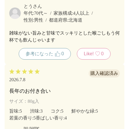
とうさん
年代:
70代～
家族構成:
4人以上
性別:
男性
都道府県:
北海道
雑味がない旨みと甘味でスッキリとした喉ごしもう何
杯でも飲んじゃいます
参考になった
0
Like!
0
2026.7.8
長年のお付き合い
サイズ：80g入
旨味
:5
渋味
:3
コク
:5
鮮やかな緑
:5
若葉の香り
:5
香ばしい香り
:4
no name