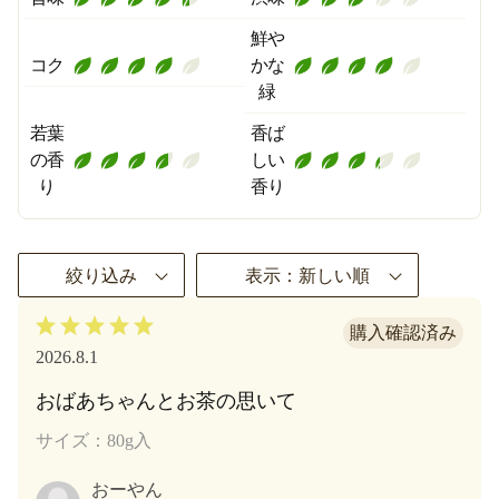
鮮や
コク
かな
緑
若葉
香ば
の香
しい
り
香り
絞り込み
表示：新しい順
2026.8.1
おばあちゃんとお茶の思いて
サイズ：80g入
おーやん