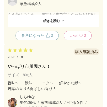
家族構成:
2人
くき茶はつくらは、前年105歳で亡くなったおばあち
ゃんが良く飲んでいました。おばあちゃんは朝夕の食
続きを読む
事後、お茶の時間など良くおしゃべりしながら飲んで
いたことが思いだされます。歯が丈夫だったおばあち
参考になった
0
Like!
0
ゃんは、とろっとしたお茶にお煎餅添えて食べてのが
大好きでした。こうした色々な時間にお茶があり、笑
いがありの生活が本当の長生きのコツなのではないか
と思っています。おばあちゃんが亡くなった今でも、
2026.7.18
お茶の香りや茶碗に注いだ時の温かみが忘れられませ
ん。今度は家族と一緒にこのようなひと時が持てれば
やっぱり市川園さん！
と思っています。
サイズ：80g入
旨味
:5
渋味
:5
コク
:5
鮮やかな緑
:5
若葉の香り
:5
香ばしい香り
:5
しらゆな
年代:
30代
家族構成:
2人
性別:
女性