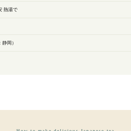
安 熱湯で
：静岡）
How to make delicious Japanese tea