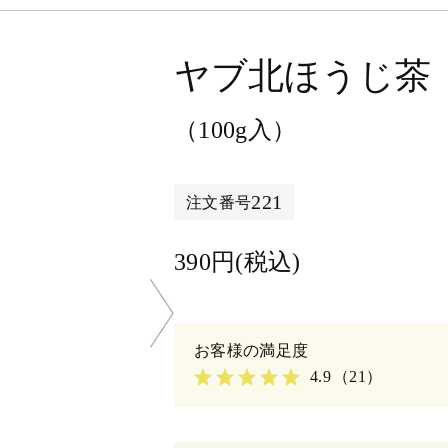
ヤブ北ほうじ茶
（100g入）
221
注文番号
390円(税込)
4.9
（21）