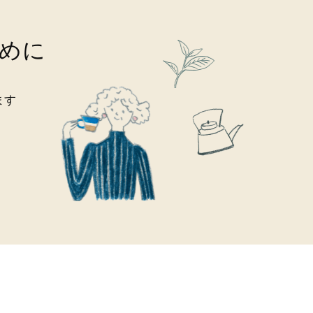
めに
ます