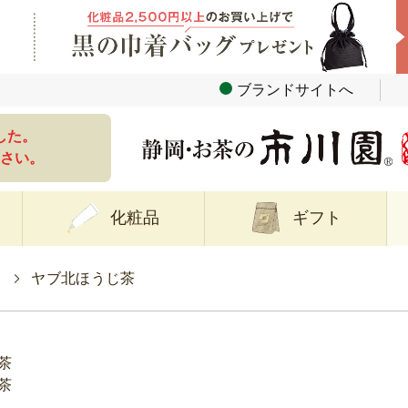
ブランドサイトへ
した。
さい。
化粧品
ギフト
>
ヤブ北ほうじ茶
茶
茶