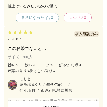
値上げするみたいなので購入
参考になった
0
Like!
0
2026.8.7
このお茶でないと…
サイズ：80g入
旨味
:5
渋味
:4
コク
:4
鮮やかな緑
:4
若葉の香り
:4
香ばしい香り
:4
こしと
家族構成:
2人
年代:
70代～
性別:
女性
都道府県:
神奈川県
スーパーなどで同じ価格帯の茶葉を買っても、何か納
得できない。