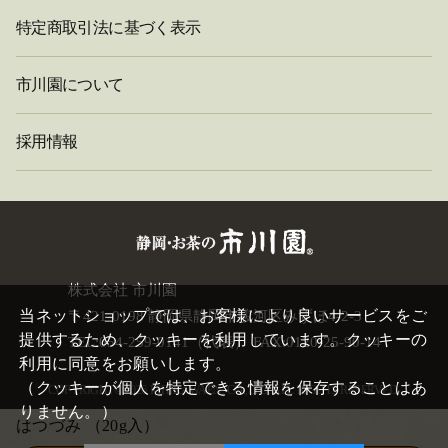
特定商取引法に基づく表示
市川園について
採用情報
閉
株式会社 市川園
じ
当ネットショップでは、お客様により良いサービスをご
〒421-0198 静岡県静岡市駿河区みずほ4-2-3
る
提供するため、クッキーを利用しています。クッキーの
TEL:054-259-0141（代表） FAX:0120-25-90-14
利用に同意をお願いします。
（クッキーが個人を特定できる情報を保存することはあ
COPYRIGHT©
2026 ICHIKAWAEN. CO.,LTD. ALL RIGHTS RESERVED.
りません。）
はつづみ
（20g入）