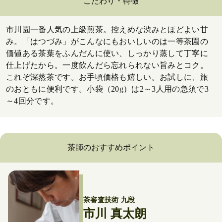
こだわり・特徴
市川園一番人気の上級煎茶。控えめな渋みとほどよい甘
み。「はつづみ」がこんなにもおいしいのは一等茶園の
価値ある茶葉をふんだんに使い、しっかり蒸して丁寧に
仕上げたから。一度飲んだら忘れられない旨みとコク。
これぞ深蒸茶です。お手頃価格も嬉しい。お試しに、旅
のおともに便利です。小袋（20g）は2～3人用の急須で3
～4回分です。
茶師のおすすめポイント
茶審査技術 九段
市川 真太朗