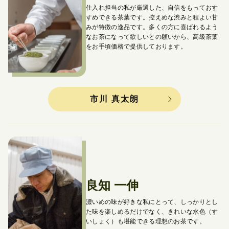
仕入れ担当の私が厳選した、自信をもっておす
すめできる茶葉です。
控えめな渋みと程よい甘
みが特徴の逸品です。
多くの方に喜ばれるよう
なお茶になって欲しいとの願いから、
高級茶葉
をお手頃価格で提供しております。
市川 真太朗
良知 一伸
濃いめの味が好きな私にとって、しっかりとし
た味を楽しめるだけでなく、
きれいな水色（す
いしょく）も堪能できる理想のお茶です。