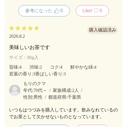
参考になった
0
Like!
0
2026.8.2
美味しいお茶です
サイズ：80g入
旨味
:4
渋味
:2
コク
:4
鮮やかな緑
:4
若葉の香り
:3
香ばしい香り
:3
もりのクマ
年代:
70代～
家族構成:
2人
性別:
男性
都道府県:
千葉県
いつもはつづみを購入しています。飲みなれているの
でお茶として欠かせないものとなっています。