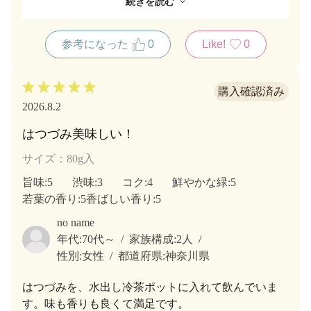
続きを読む
『はつづみ』でないと満足できません。
とても美味しいお茶だと思います。
参考になった
0
Like!
0
値上がりは残念ですが、このご時世仕方ないです
ね…。
これからも買い続けます。
毎日飲ませていただきます。
2026.8.2
はつづみ美味しい！
サイズ：80g入
旨味
:5
渋味
:3
コク
:4
鮮やかな緑
:5
若葉の香り
:5
香ばしい香り
:5
no name
年代:
70代～
家族構成:
2人
性別:
女性
都道府県:
神奈川県
はつづみを、水出し冷茶ポットに入れて飲んでいま
す。味も香りも良くて満足です。