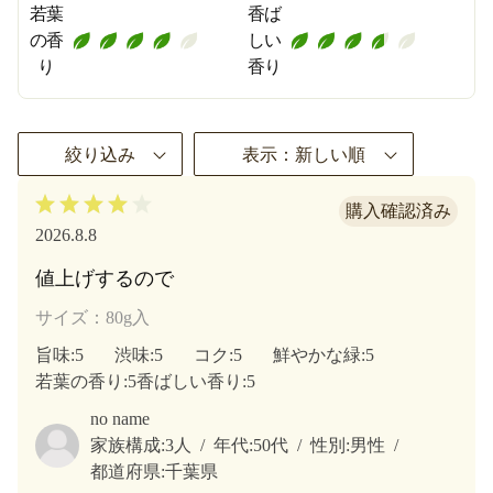
若葉
香ば
の香
しい
り
香り
絞り込み
表示：新しい順
2026.8.8
値上げするので
サイズ：80g入
旨味
:5
渋味
:5
コク
:5
鮮やかな緑
:5
若葉の香り
:5
香ばしい香り
:5
no name
家族構成:
3人
年代:
50代
性別:
男性
都道府県:
千葉県