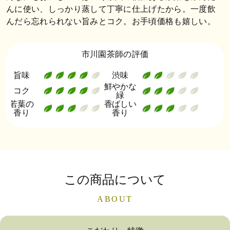
んに使い、しっかり蒸して丁寧に仕上げたから。一度飲
んだら忘れられない旨みとコク。お手頃価格も嬉しい。
市川園茶師の評価
旨味
渋味
鮮やかな
コク
緑
若葉の
香ばしい
香り
香り
この商品について
ABOUT