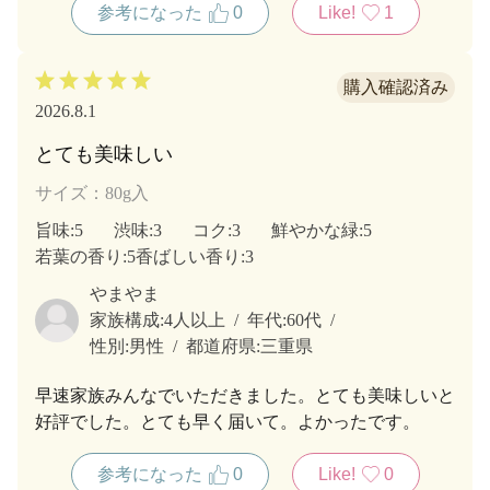
参考になった
0
Like!
1
2026.8.1
とても美味しい
サイズ：80g入
旨味
:5
渋味
:3
コク
:3
鮮やかな緑
:5
若葉の香り
:5
香ばしい香り
:3
やまやま
家族構成:
4人以上
年代:
60代
性別:
男性
都道府県:
三重県
早速家族みんなでいただきました。とても美味しいと
好評でした。とても早く届いて。よかったです。
参考になった
0
Like!
0