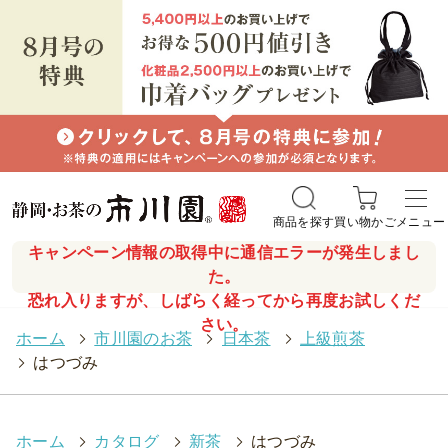
商品を探す
買い物かご
メニュー
キャンペーン情報の取得中に通信エラーが発生しまし
た。
恐れ入りますが、しばらく経ってから再度お試しくだ
さい。
ホーム
>
市川園のお茶
>
日本茶
>
上級煎茶
>
はつづみ
ホーム
>
カタログ
>
新茶
>
はつづみ