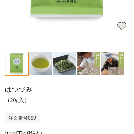
はつづみ
（20g入）
059
注文番号