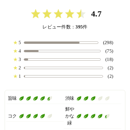
4.7
レビュー件数：
395
件
★
5
(298)
★
4
(75)
★
3
(18)
★
2
(2)
★
1
(2)
旨味
渋味
鮮や
コク
かな
緑