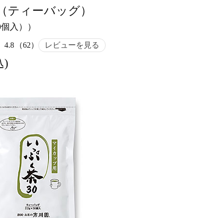
（ティーバッグ）
30個入））
4.8
（62）
レビューを見る
込)