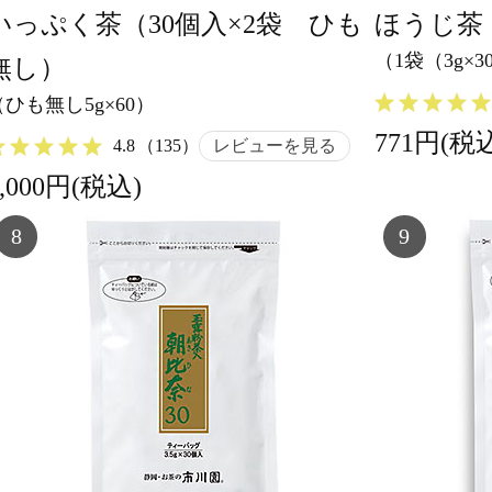
いっぷく茶（30個入×2袋 ひも
ほうじ茶
（1袋（3g×
無し）
（ひも無し5g×60）
771円(税
4.8
（135）
レビューを見る
2,000円(税込)
8
9