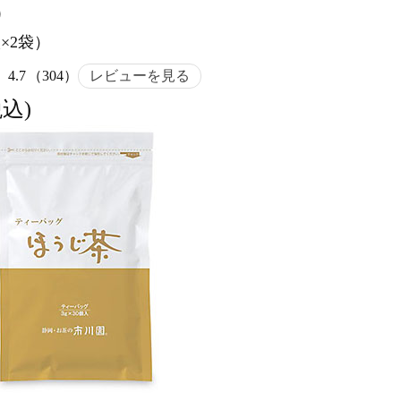
）
×2袋）
4.7
（304）
レビューを見る
税込)