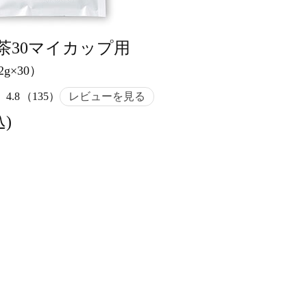
茶30マイカップ用
g×30）
4.8
（135）
レビューを見る
込)