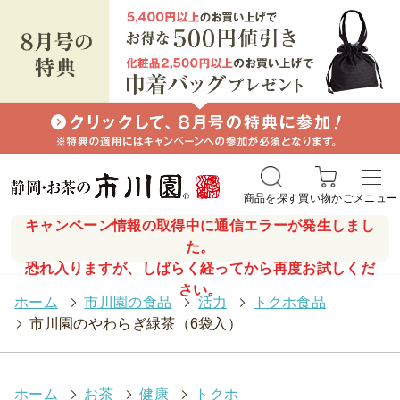
商品を探す
買い物かご
メニュー
キャンペーン情報の取得中に通信エラーが発生しまし
た。
恐れ入りますが、しばらく経ってから再度お試しくだ
さい。
ホーム
>
市川園の食品
>
活力
>
トクホ食品
>
市川園のやわらぎ緑茶（6袋入）
ホーム
>
お茶
>
健康
>
トクホ