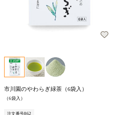
市川園のやわらぎ緑茶（6袋入）
（6袋入）
862
注文番号