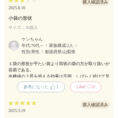
2025.8.10
小袋の形状
サイズ：30袋入
ケンちゃん
年代:
70代～
家族構成:
2人
性別:
男性
都道府県:
山梨県
１袋の形状が平たい袋より筒状の袋の方が取り扱いが
容易である。
血糖値の上昇を抑える効果は不明、しばらく続けて見
たい。
参考になった
1
Like!
0
2025.3.19