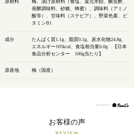
原材料
梅、漬け原材料（食塩、還元水飴、醸造酢、
発酵調味料、砂糖、蜂蜜）、調味料（アミノ
酸等）、甘味料（ステビア）、野菜色素、ビ
タミンB1
成分
たんぱく質1.1g、脂質0.1g、炭水化物24.8g、
エネルギー105kcal、食塩相当量6.0g 【日本
食品分析センター 100g当たり】
原産地
梅（国産）
お客様の声
REVIEW