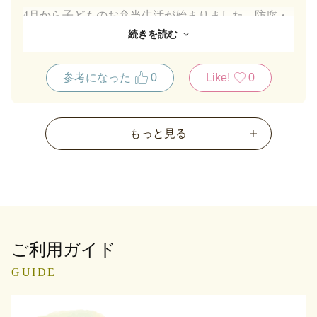
4月から子どものお弁当生活が始まりました。防腐・
殺菌効果も期待して、ご飯の上にこちらを乗せていま
続きを読む
す。サイズ的にもちょうど良いです。わが家は白楽の
梅と、京小梅以外の梅は食べません。こちらの美味し
参考になった
0
Like!
0
さを知ってしまうと、他では満足いかず。これからも
リピートし続けます。
もっと見る
ご利用ガイド
GUIDE