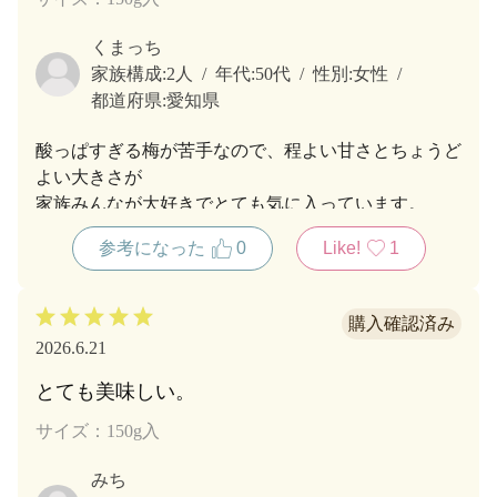
くまっち
家族構成:
2人
年代:
50代
性別:
女性
都道府県:
愛知県
酸っぱすぎる梅が苦手なので、程よい甘さとちょうど
よい大きさが
家族みんなが大好きでとても気に入っています。
150ｇの上に倍のサイズの壺入りがあるととても嬉し
参考になった
0
Like!
1
いです。
2026.6.21
とても美味しい。
サイズ：150g入
みち