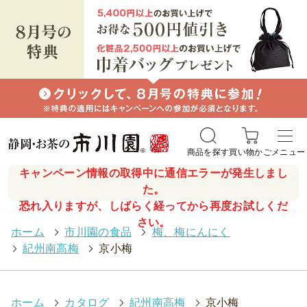
商品を探す
買い物かご
メニュー
キャンペーン情報の取得中に通信エラーが発生しまし
た。
恐れ入りますが、しばらく経ってから再度お試しくだ
さい。
ホーム
>
市川園の食品
>
梅、梅にんにく
>
紀州南高梅
>
京小梅
ホーム
>
カタログ
>
紀州南高梅
>
京小梅