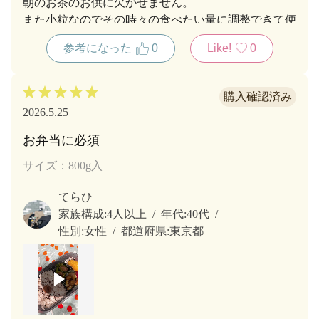
朝のお茶のお供に欠かせません。
また小粒なのでその時々の食べたい量に調整できて便
利です。
参考になった
0
Like!
0
2026.5.25
お弁当に必須
サイズ：800g入
てらひ
家族構成:
4人以上
年代:
40代
性別:
女性
都道府県:
東京都