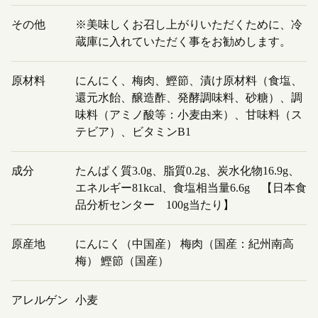
その他
※美味しくお召し上がりいただくために、冷
蔵庫に入れていただく事をお勧めします。
原材料
にんにく、梅肉、鰹節、漬け原材料（食塩、
還元水飴、醸造酢、発酵調味料、砂糖）、調
味料（アミノ酸等：小麦由来）、甘味料（ス
テビア）、ビタミンB1
成分
たんぱく質3.0g、脂質0.2g、炭水化物16.9g、
エネルギー81kcal、食塩相当量6.6g 【日本食
品分析センター 100g当たり】
原産地
にんにく（中国産） 梅肉（国産：紀州南高
梅） 鰹節（国産）
アレルゲン
小麦