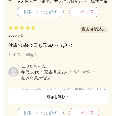
ていると思っています。友人にも勧めたら、家族で食
べてくれているようです。
参考になった
0
Like!
0
2026.8.1
健康の基❗今日も元気いっぱい❗
サイズ：500g入
こぶたちゃん
年代:
60代
家族構成:
2人
性別:
女性
都道府県:
大阪府
にんにく梅に出会ってから、本当に元気になりました
❗にんにくの塊がこんなに美味しくて、何より梅の果
続きを読む
肉も程よくマッチして、お酒のアテや刻んでお料理に
使っています。
参考になった
0
Like!
0
カリカリコリコリお箸が止まりません。