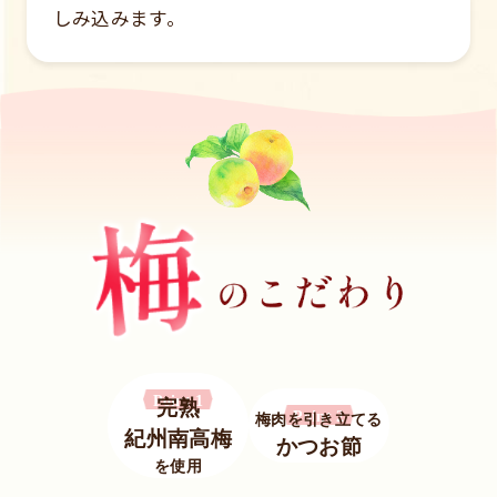
しみ込みます。
Point 1
完熟
Point 2
梅肉を引き立てる
紀州南高梅
かつお節
を使用