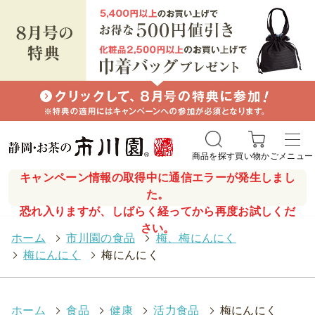
商品を探す
買い物かご
メニュー
キャンペーン情報の取得中に通信エラーが発生しまし
た。
恐れ入りますが、しばらく経ってから再度お試しくだ
さい。
ホーム
>
市川園の食品
>
梅、梅にんにく
>
梅にんにく
>
梅にんにく
ホーム
>
食品
>
健康
>
活力食品
>
梅にんにく