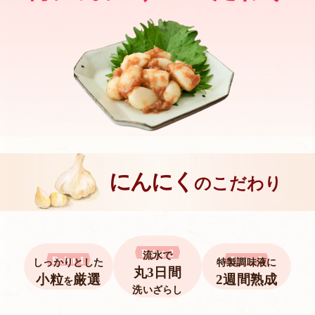
にんにく
のこだわり
Point 2
流水で
Point 1
Point 3
しっかりとした
特製調味液に
丸3日間
小粒
厳選
2週間熟成
を
洗いざらし