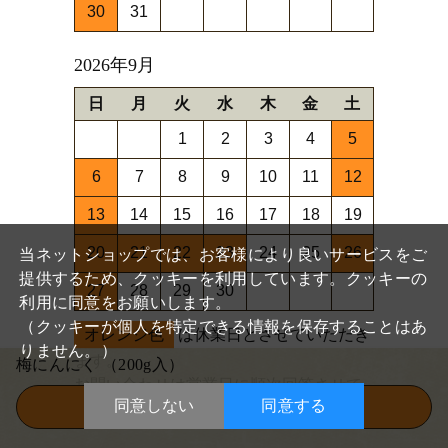
30
31
2026年9月
日
月
火
水
木
金
土
1
2
3
4
5
6
7
8
9
10
11
12
13
14
15
16
17
18
19
閉
20
21
22
23
24
25
26
じ
当ネットショップでは、お客様により良いサービスをご
る
提供するため、クッキーを利用しています。クッキーの
27
28
29
30
利用に同意をお願いします。
（クッキーが個人を特定できる情報を保存することはあ
オレンジ色
は休業日とさせていただき
りません。）
ます。
梅にんにく
（200g入）
お問い合わせは営業日に順次回答させて
同意しない
同意する
この商品を買い物かごに入れる
いただきます。