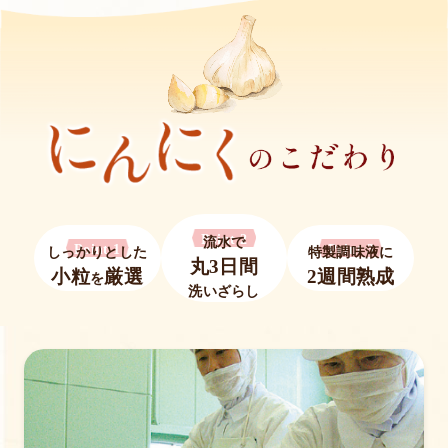
Point 2
流水で
Point 1
Point 3
しっかりとした
特製調味液に
丸3日間
小粒
厳選
2週間熟成
を
洗いざらし