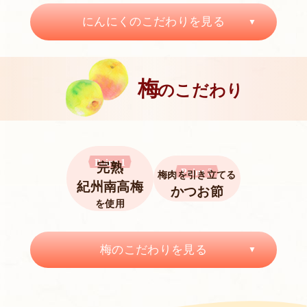
にんにくのこだわりを見る
梅
のこだわり
Point 1
完熟
Point 2
梅肉を引き立てる
紀州南高梅
かつお節
を使用
梅のこだわりを見る