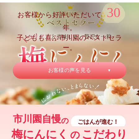
30
お客様から好評いただいて
年。
子どもも喜ぶ市川園のベストセラ
ー。
お客様の声を見る
市川園自慢
の
ごはんが進む！
梅にんにく
こだわり
の