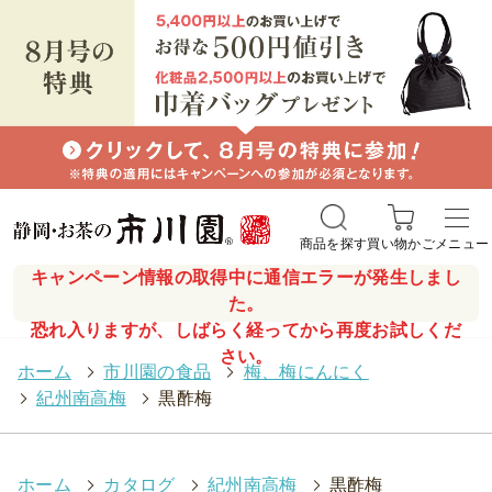
商品を探す
買い物かご
メニュー
キャンペーン情報の取得中に通信エラーが発生しまし
た。
恐れ入りますが、しばらく経ってから再度お試しくだ
さい。
ホーム
>
市川園の食品
>
梅、梅にんにく
>
紀州南高梅
>
黒酢梅
ホーム
>
カタログ
>
紀州南高梅
>
黒酢梅