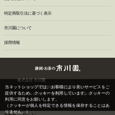
特定商取引法に基づく表示
市川園について
採用情報
閉
株式会社 市川園
じ
当ネットショップでは、お客様により良いサービスをご
〒421-0198 静岡県静岡市駿河区みずほ4-2-3
る
提供するため、クッキーを利用しています。クッキーの
TEL:054-259-0141（代表） FAX:0120-25-90-14
利用に同意をお願いします。
（クッキーが個人を特定できる情報を保存することはあ
COPYRIGHT©
2026 ICHIKAWAEN. CO.,LTD. ALL RIGHTS RESERVED.
りません。）