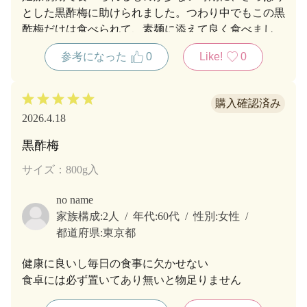
とした黒酢梅に助けられました。つわり中でもこの黒
酢梅だけは食べられて、素麺に添えて良く食べまし
た。しょっぱいものが喉を通らなかったのですが、黒
参考になった
0
Like!
0
酢梅は塩分が少なく、梅の旨味が強いのでとても美味
しいです。
2026.4.18
黒酢梅
サイズ：800g入
no name
家族構成:
2人
年代:
60代
性別:
女性
都道府県:
東京都
健康に良いし毎日の食事に欠かせない
食卓には必ず置いてあり無いと物足りません