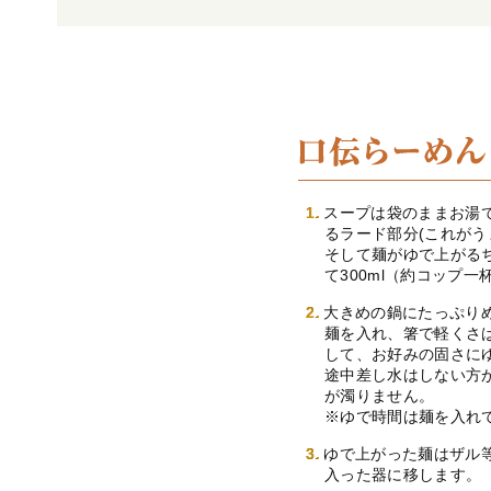
スープは袋のままお湯
るラード部分(これがう
そして麺がゆで上がる
て300ml（約コップ
大きめの鍋にたっぷり
麺を入れ、箸で軽くさ
して、お好みの固さに
途中差し水はしない方
が濁りません。
※ゆで時間は麺を入れ
ゆで上がった麺はザル
入った器に移します。