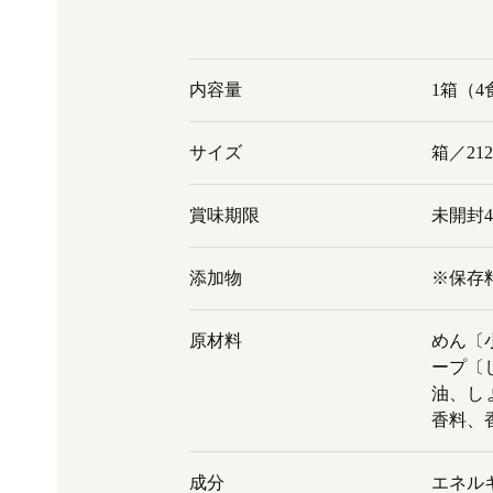
内容量
1箱（4
サイズ
箱／212
賞味期限
未開封
添加物
※保存
原材料
めん〔
ープ〔
油、し
香料、
成分
エネルギ