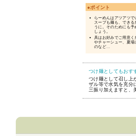
●ポイント
らーめんはアツアツで
スープも麺も、できる
うに。そのためにも予
しょう。
具はお好みでご用意く
やチャーシュー、夏場
のなど…
つけ麺としてもおす
つけ麺として召し上
ザル等で水気を充分
三振り加えますと、