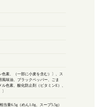
シ色素、（一部に小麦を含む）〕、ス
用風味油、ブラックペッパー、ごま
メル色素、酸化防止剤（ビタミンE）、
）〕
塩相当量6.5g（めん1.0g、スープ5.5g）