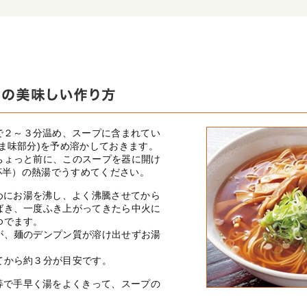
で２～３分温め、スープに含まれてい
ま味部分)を予め溶かしておきます。
ちょっと前に、このスープを器に開け
一杯半）の熱湯でうすめてください。
めにお湯を沸し、よく沸騰させてから
ばき、一度ふき上がってきたら中火に
ゆでます。
が、麺のデンプン質が溶け出せずお湯
てから約３分が目安です。
等で手早く湯をよくきって、スープの