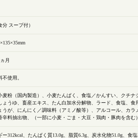
食分 スープ付）
×135×35mm
4ヵ月
料不使用。
小麦粉（国内製造）、小麦たんぱく、食塩／かんすい、クチナ
しょうゆ、畜産エキス、たん白加水分解物、ラード、食塩、食
ょうが、にんにく／調味料（アミノ酸等）、アルコール、カラ
香辛料抽出物、（一部に小麦・ごま・大豆・鶏肉・豚肉を含む
ー312kcal、たんぱく質13.0g、脂質6.3g、炭水化物51.0g、食