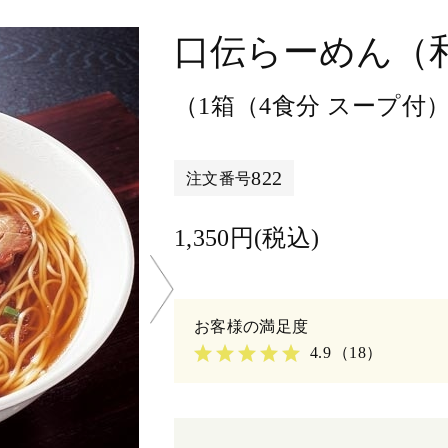
口伝らーめん（
（1箱（4食分 スープ付
822
注文番号
1,350円(税込)
4.9
（18）