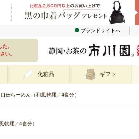
ブランドサイトへ
した。
さい。
化粧品
ギフト
口伝らーめん（和風乾麺／4食分）
風乾麺／4食分）