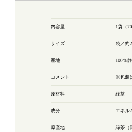
内容量
1袋（7
サイズ
袋／約22
産地
100％
コメント
※包装
原材料
緑茶
成分
エネルギ
原産地
緑茶（