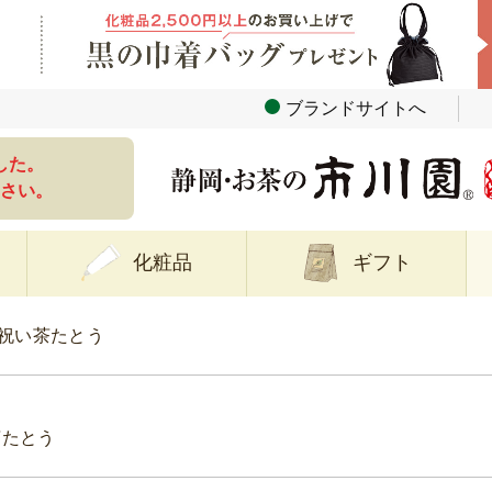
ブランドサイトへ
した。
さい。
化粧品
ギフト
祝い茶たとう
茶たとう