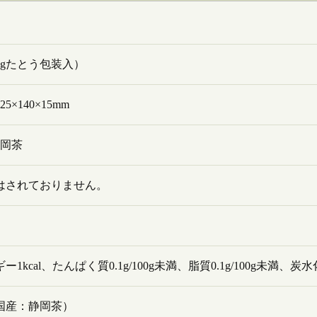
0gたとう包装入）
5×140×15mm
静岡茶
はされておりません。
ー1kcal、たんぱく質0.1g/100g未満、脂質0.1g/100g未満、炭水
国産：静岡茶）