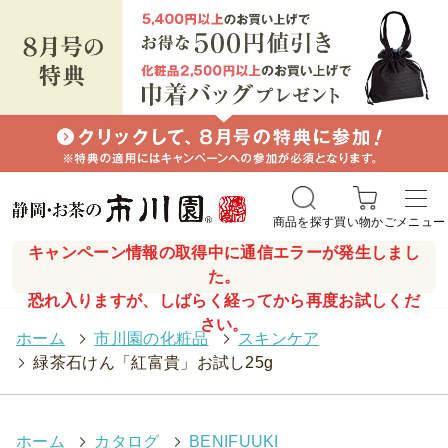
商品を探す
買い物かご
メニュー
キャンペーン情報の取得中に通信エラーが発生しまし
た。
恐れ入りますが、しばらく経ってから再度お試しくだ
さい。
ホーム
>
市川園の化粧品
>
スキンケア
>
緑茶石けん「紅富貴」お試し25g
ホーム
>
カタログ
>
BENIFUUKI