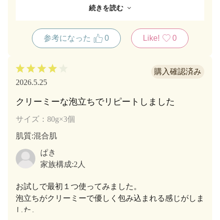
くれます。
続きを読む
洗顔後は肌がつっぱることはないです。すっきりして
さっぱりします。
参考になった
0
Like!
0
紅富貴、緑茶の香りも大好きです。すばらしいです。
市川園様、ありがとうございます。
2026.5.25
クリーミーな泡立ちでリピートしました
サイズ：80g×3個
肌質
:混合肌
ぱき
家族構成:
2人
お試しで最初１つ使ってみました。
泡立ちがクリーミーで優しく包み込まれる感じがしま
した。