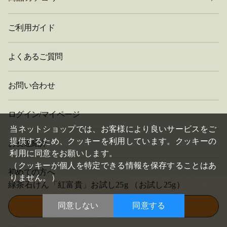
ご利用ガイド
よくあるご質問
お問い合わせ
ログイン/マイページ
閉
じ
当ネットショップでは、お客様により良いサービスをご
る
提供するため、クッキーを利用しています。クッキーの
お友達紹介
利用に同意をお願いします。
（クッキーが個人を特定できる情報を保存することはあ
初めての方へ
りません。）
緑茶石けん「紅富貴」お試し25g
（お試し25g）
会社概要
同意しない
同意する
この商品を買い物かごに入れる