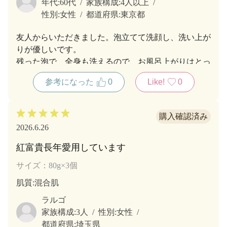
年代:
60代
家族構成:
4人以上
性別:
女性
都道府県:
東京都
友人からいただきました。泡立てて洗顔し、洗い上が
りが優しいです。
残った泡で 全身も洗えるので、お風呂上がりはとっ
ても優しい肌に変化します。べにふうき洗顔は、優れ
参考になった
0
Like!
0
ています。
2026.6.26
紅富貴長年愛用しています
サイズ：80g×3個
肌質
:混合肌
ラルゴ
家族構成:
3人
性別:
女性
都道府県:
埼玉県