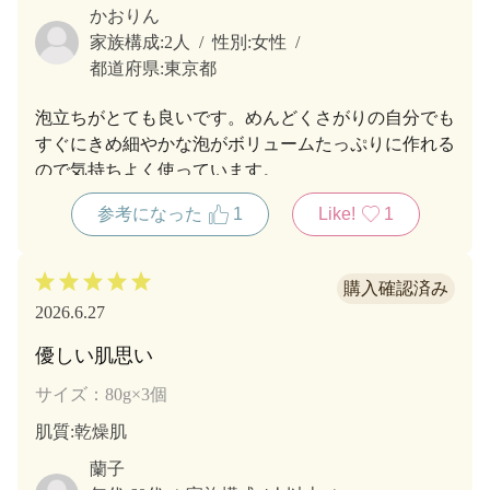
かおりん
家族構成:
2人
性別:
女性
都道府県:
東京都
泡立ちがとても良いです。めんどくさがりの自分でも
すぐにきめ細やかな泡がボリュームたっぷりに作れる
ので気持ちよく使っています。
汗や日焼け止めの重ね塗りでベタつく肌もスッキリ洗
参考になった
1
Like!
1
い上がり、お茶の香が爽やかです。
2026.6.27
優しい肌思い
サイズ：80g×3個
肌質
:乾燥肌
蘭子