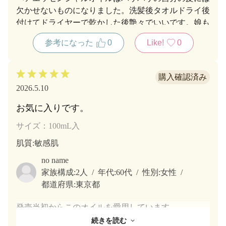
欠かせないものになりました。洗髪後タオルドライ後
付けてドライヤーで乾かした後艶々でいいです。娘も
気に入っています。
参考になった
0
Like!
0
2026.5.10
お気に入りです。
サイズ：100mL入
肌質
:敏感肌
no name
家族構成:
2人
年代:
60代
性別:
女性
都道府県:
東京都
発売当初からこのオイルを愛用しています。
香料が苦手でいろいろなメーカーのオイルを使いまし
続きを読む