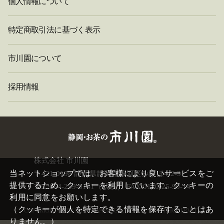
個人情報について
特定商取引法に基づく表示
市川園について
採用情報
閉
株式会社 市川園
じ
当ネットショップでは、お客様により良いサービスをご
〒421-0198 静岡県静岡市駿河区みずほ4-2-3
る
提供するため、クッキーを利用しています。クッキーの
TEL:054-259-0141（代表） FAX:0120-25-90-14
利用に同意をお願いします。
（クッキーが個人を特定できる情報を保存することはあ
COPYRIGHT©
2026 ICHIKAWAEN. CO.,LTD. ALL RIGHTS RESERVED.
りません。）