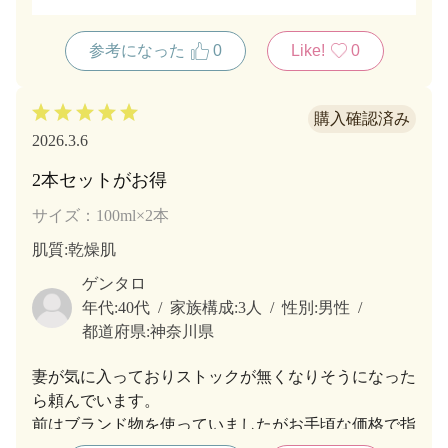
たが香りがきつすぎて廃棄したオイルもありました。
ポンプの性能も良く静かに適量が出るので液だれする
参考になった
0
Like!
0
こともありません。
メーカーによっては安っぽいポンプで勢いよく飛び出
るものがあり液だれしたり、予想外のところに飛び出
たりするポンプもありました。何度もリピートしてい
2026.3.6
ます。
2本セットがお得
サイズ：100ml×2本
肌質
:乾燥肌
ゲンタロ
年代:
40代
家族構成:
3人
性別:
男性
都道府県:
神奈川県
妻が気に入っておりストックが無くなりそうになった
ら頼んでいます。
前はブランド物を使っていましたがお手頃な価格で指