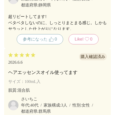
都道府県:
静岡県
超リピートしてます!
ベタベタしないのに、しっとりまとまる感じ。しかも
サラッとした仕上がりになります。
ドライする時も、お出かけ前も使えちゃいます😊
参考になった
0
Like!
0
2026.6.6
ヘアエッセンスオイル使ってます
サイズ：100mL入
肌質
:混合肌
さいちこ
年代:
40代
家族構成:
3人
性別:
女性
都道府県:
群馬県