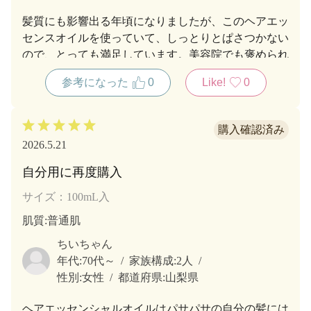
髪質にも影響出る年頃になりましたが、このヘアエッ
センスオイルを使っていて、しっとりとぱさつかない
ので、とっても満足しています。美容院でも褒められ
てうれしくなってます。とってもおすすめです
参考になった
0
Like!
0
2026.5.21
自分用に再度購入
サイズ：100mL入
肌質
:普通肌
ちいちゃん
年代:
70代～
家族構成:
2人
性別:
女性
都道府県:
山梨県
ヘアエッセンシャルオイルはパサパサの自分の髪には