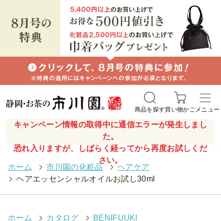
商品を探す
買い物かご
メニュー
キャンペーン情報の取得中に通信エラーが発生しまし
た。
恐れ入りますが、しばらく経ってから再度お試しくだ
さい。
ホーム
>
市川園の化粧品
>
ヘアケア
>
ヘアエッセンシャルオイルお試し30ml
ホーム
>
カタログ
>
BENIFUUKI