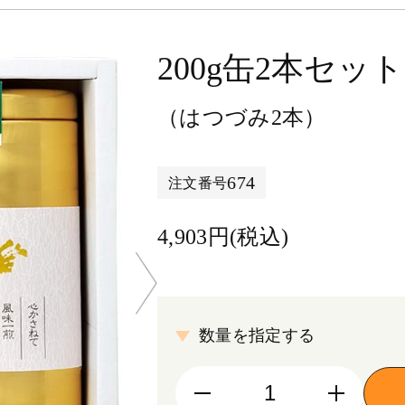
200g缶2本セット
（はつづみ2本）
674
注文番号
4,903円(税込)
数量を指定する