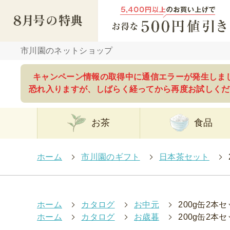
市川園のネットショップ
キャンペーン情報の取得中に通信エラーが発生しま
恐れ入りますが、しばらく経ってから再度お試しくだ
お茶
食品
ホーム
>
市川園のギフト
>
日本茶セット
>
ホーム
>
カタログ
>
お中元
>
200g缶2本
ホーム
>
カタログ
>
お歳暮
>
200g缶2本