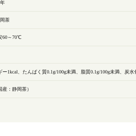
1年
静岡茶
60～70℃
ー1kcal、たんぱく質0.1g/100g未満、脂質0.1g/100g未満、炭水
国産：静岡茶）