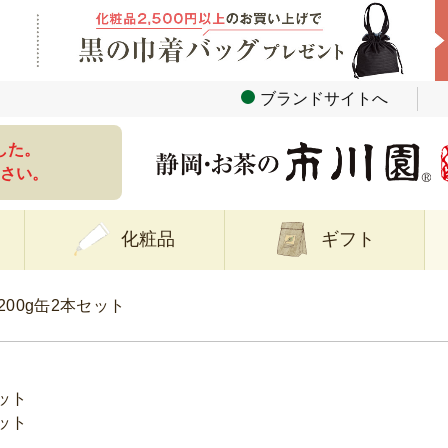
ブランドサイトへ
した。
さい。
化粧品
ギフト
200g缶2本セット
セット
セット