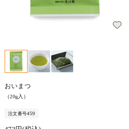
おいまつ
（20g入）
459
注文番号