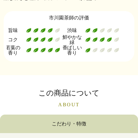
市川園茶師の評価
旨味
渋味
鮮やかな
コク
緑
若葉の
香ばしい
香り
香り
この商品について
ABOUT
こだわり・特徴