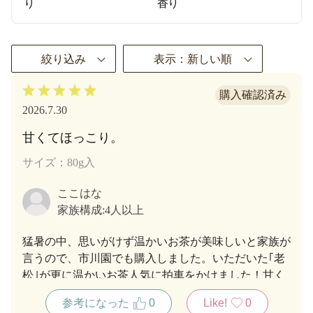
り
香り
絞り込み
表示：新しい順
2026.7.30
甘くてほっこり。
サイズ：80g入
ここはな
家族構成:
4人以上
猛暑の中、思いがけず温かいお茶が美味しいと家族が
言うので、市川園でも購入しました。いただいた｢老
松｣が更に温かいお茶人気に拍車をかけました！甘く
て、深みがあって、ほっこり。素敵なひとときをあり
参考になった
0
Like!
0
がとう。