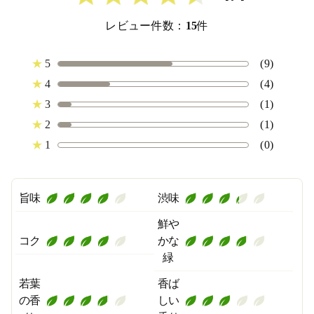
レビュー件数：
15
件
★
5
(9)
★
4
(4)
★
3
(1)
★
2
(1)
★
1
(0)
旨味
渋味
鮮や
コク
かな
緑
若葉
香ば
の香
しい