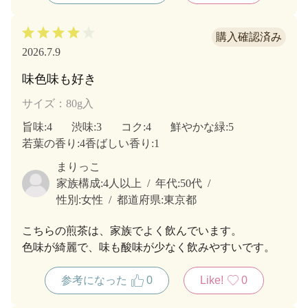
2026.7.9
味色味も好き
サイズ：80g入
旨味
:4
渋味
:3
コク
:4
鮮やかな緑
:5
若葉の香り
:4
香ばしい香り
:1
まりっこ
家族構成:
4人以上
年代:
50代
性別:
女性
都道府県:
東京都
こちらの煎茶は、家族でよく飲んでいます。
色味が綺麗で、味も酸味が少なく飲みやすいです。
参考になった
0
Like!
0