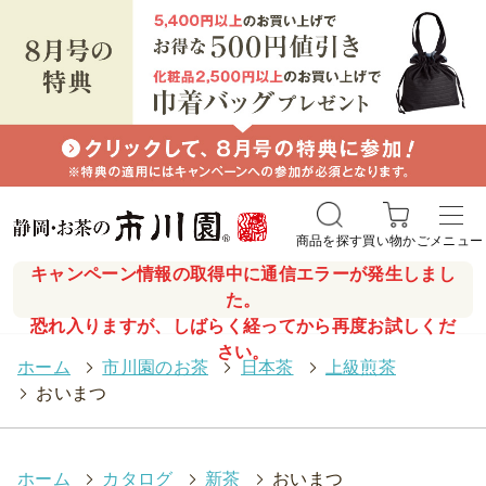
商品を探す
買い物かご
メニュー
キャンペーン情報の取得中に通信エラーが発生しまし
た。
恐れ入りますが、しばらく経ってから再度お試しくだ
さい。
ホーム
>
市川園のお茶
>
日本茶
>
上級煎茶
>
おいまつ
ホーム
>
カタログ
>
新茶
>
おいまつ