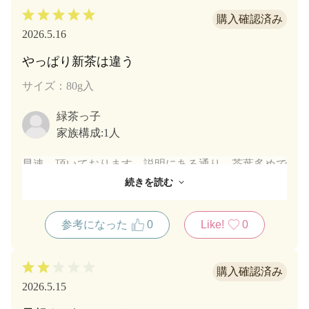
2026.5.16
やっぱり新茶は違う
サイズ：80g入
緑茶っ子
家族構成:
1人
早速、頂いております。説明にある通り、茶葉多めで
湯温に気をつけて(湯冷しの容器をちゃんと使って)深
続きを読む
蒸し用急須で入れると甘みもあってしっかりとしたお
茶の味が楽しめます。三煎いけます。やっぱり新茶は
参考になった
0
Like!
0
美味しいです。この季節にしか味わえないので、飲ま
ないともったいないですね。
2026.5.15