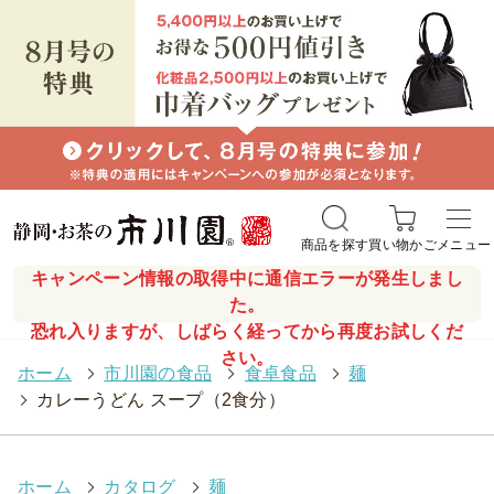
商品を探す
買い物かご
メニュー
キャンペーン情報の取得中に通信エラーが発生しまし
た。
恐れ入りますが、しばらく経ってから再度お試しくだ
さい。
ホーム
>
市川園の食品
>
食卓食品
>
麺
>
カレーうどん スープ（2食分）
ホーム
>
カタログ
>
麺