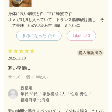
身体に良い胡桃と白ゴマに蜂蜜です！！！
オメガ3も9も入っていて、トランス脂肪酸は無し！そ
して美味しいの♡流石市川園、えらい👏
参考になった
0
Like!
0
2025.11.10
寒い季節に
サイズ：1個（100g入）
親指姫
年代:
60代
家族構成:
2人
性別:
男性
都道府県:
北海道
妻の仲間で手作りパンのグループがあり購入したいろ