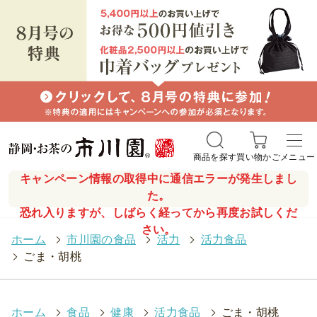
商品を探す
買い物かご
メニュー
キャンペーン情報の取得中に通信エラーが発生しまし
た。
恐れ入りますが、しばらく経ってから再度お試しくだ
さい。
ホーム
>
市川園の食品
>
活力
>
活力食品
>
ごま・胡桃
ホーム
>
食品
>
健康
>
活力食品
>
ごま・胡桃