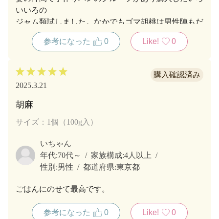
いいろの
ジャム類試しました。なかでもゴマ胡桃は男性陣もだ
いすきです。
参考になった
0
Like!
0
2025.3.21
胡麻
サイズ：1個（100g入）
いちゃん
年代:
70代～
家族構成:
4人以上
性別:
男性
都道府県:
東京都
ごはんにのせて最高です。
参考になった
0
Like!
0