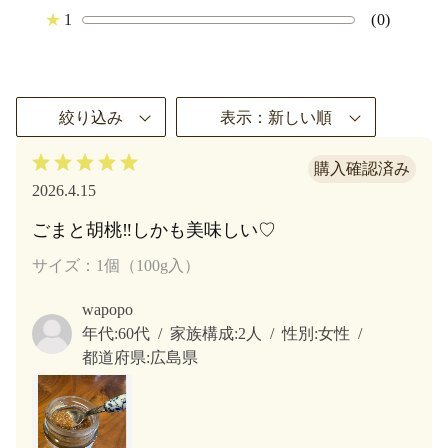
★
1
(0)
絞り込み
表示：新しい順
2026.4.15
ごまと胡桃‼︎しかも美味しい♡
サイズ：1個（100g入）
wapopo
年代:
60代
家族構成:
2人
性別:
女性
都道府県:
広島県