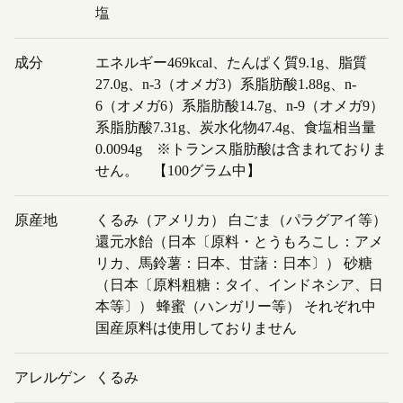
塩
成分
エネルギー469kcal、たんぱく質9.1g、脂質
27.0g、n-3（オメガ3）系脂肪酸1.88g、n-
6（オメガ6）系脂肪酸14.7g、n-9（オメガ9）
系脂肪酸7.31g、炭水化物47.4g、食塩相当量
0.0094g ※トランス脂肪酸は含まれておりま
せん。 【100グラム中】
原産地
くるみ（アメリカ） 白ごま（パラグアイ等）
還元水飴（日本〔原料・とうもろこし：アメ
リカ、馬鈴薯：日本、甘藷：日本〕） 砂糖
（日本〔原料粗糖：タイ、インドネシア、日
本等〕） 蜂蜜（ハンガリー等） それぞれ中
国産原料は使用しておりません
アレルゲン
くるみ