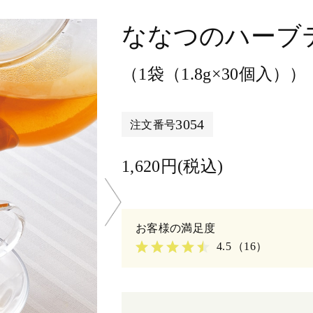
ななつのハーブ
（1袋（1.8g×30個入））
3054
注文番号
1,620円(税込)
4.5
（16）