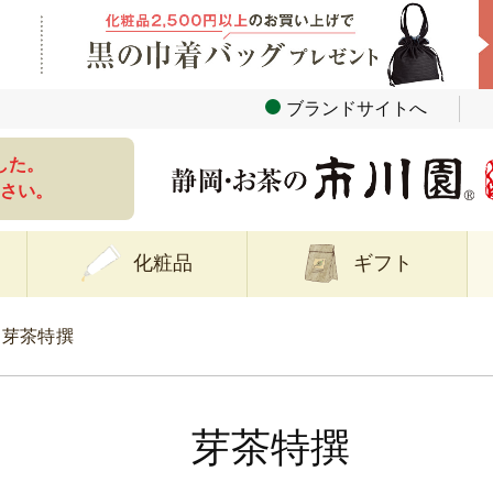
ブランドサイトへ
した。
さい。
化粧品
ギフト
芽茶特撰
芽茶特撰