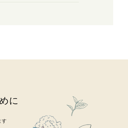
めに
ます