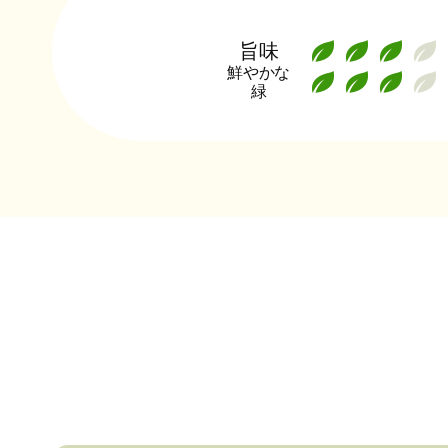
旨味
鮮やかな
緑