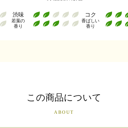
渋味
コク
若葉の
香ばしい
香り
香り
この商品について
ABOUT