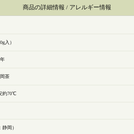
商品の詳細情報 / アレルギー情報
00g入）
1年
静岡茶
約70℃
：静岡）